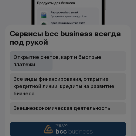
Сервисы bcc business всегда
под рукой
Открытие счетов, карт и быстрые
платежи
Все виды финансирования, открытие
кредитной линии, кредиты на развитие
бизнеса
Внешнеэкономическая деятельность
下载APP
bcc
business