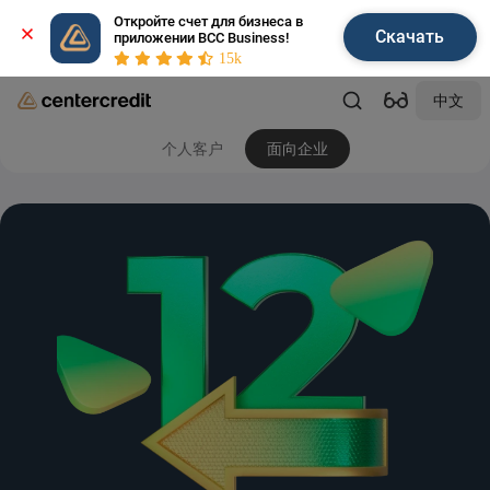
Откройте счет для бизнеса в 
Скачать
приложении BCC Business!
15k
中文
个人客户
面向企业