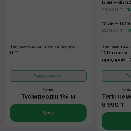
6 ай — 35 6
41 940 ₸
-1
12 ай — 62 
83 880 ₸
-
Теңгемен жасалатын төлемдер
Теңгемен жас
0 ₸
100 төлем —
әрі қарай –
Толығырақ
То
Құны
Онл
Түсімдердің 1%-ы
Тегін не
6 990 ₸
Қосу