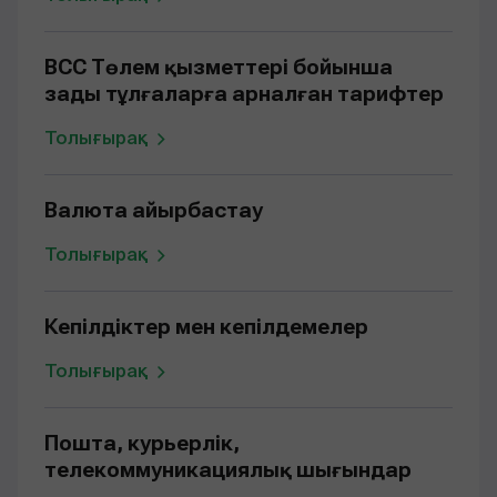
BCC Төлем қызметтері бойынша
заңды тұлғаларға арналған тарифтер
Толығырақ
Валюта айырбастау
Толығырақ
Кепілдіктер мен кепілдемелер
Толығырақ
Пошта, курьерлік,
телекоммуникациялық шығындар