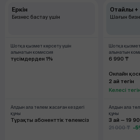
Еркін
Оңтайлы +
3. ағымдағы 
төмендетілме
Бизнес бастау үшін
Шағын бизн
1 000 000 ₸
4. қолданыс
бойынша – е
бойынша кемі
картада кемі
Шотқа қызмет көрсету үшін
Шотқа қызмет
алынатын комиссия
алынатын ком
5. B2B төлем
түсімдерден 1%
6 990 ₸
төлемдер сан
төлемдер сан
Онлайн қос
Талаптар сақ
990 ₸
2 ай тегін
Келесі тегі
Алдын ала төлем жасаған кездегі
Алдын ала төл
құны
құны
Тұрақты абоненттік төлемсіз
3 ай — 19 9
21 000 ₸
-5