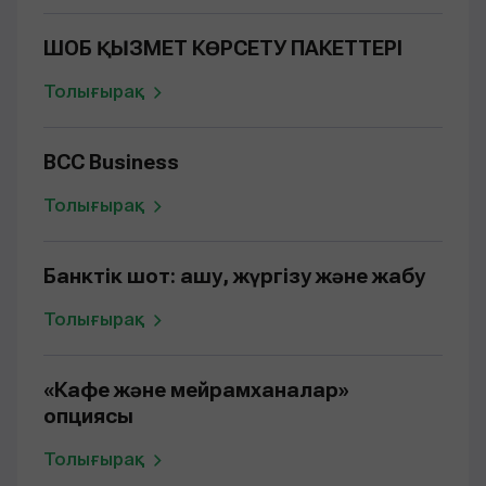
ШОБ ҚЫЗМЕТ КӨРСЕТУ ПАКЕТТЕРІ
Толығырақ
BCC Business
Толығырақ
Банктік шот: ашу, жүргізу және жабу
Толығырақ
«Кафе және мейрамханалар»
опциясы
Толығырақ