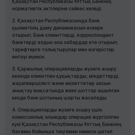
Қазақстан Республикасы Ұлттық Банкінің
нормативтік актілеріне сәйкес келеді.
2. Қазақстан Республикасында банк
қызметінің даму динамикасын ескере
отырып, Банк клиенттерді, корреспондент
банктерді алдын ала хабардар ете отырып,
тарифтерге толықтырулар мен өзгерістер
енгізуі мүмкін.
3. Қаржылық операцияларды жүзеге асыру
кезінде клиентпен құқықтарды, міндеттерді,
жауапкершілікті және өкілеттіктер аясын
анықтау мақсатында жеке шоттар ашылған
кезде банк шотының шарты жасалады.
4. Операцияларды жүзеге асыру үшін
комиссиялық алымдар операция жүргізілген
күні Қазақстан Республикасы Ұлттық Банкінің
бағамы бойынша теңгемен немесе шетел