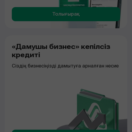
Толығырақ
«Дамушы бизнес» кепілсіз
кредиті
Сіздің
бизнесіңізді
дамытуға
арналған
несие