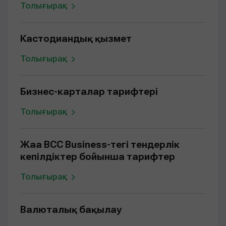
Толығырақ
Кастодиандық қызмет
Толығырақ
Бизнес-карталар тарифтері
Толығырақ
Жаңа BCC Business-тегі тендерлік
кепілдіктер бойынша тарифтер
Толығырақ
Валюталық бақылау