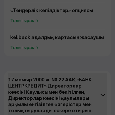
«Тендерлік кепілдіктер» опциясы
Толығырақ
kel.back адалдық картасын жасаушы
Толығырақ
17 мамыр 2000 ж. № 22 ААҚ «БАНК
ЦЕНТРКРЕДИТ» Директорлар
кеңесінің Қаулысымен бекітілген,
Директорлар кеңесінің қаулылары
арқылы енгізілген өзгерістер мен
толықтыруларды ескере отырып: