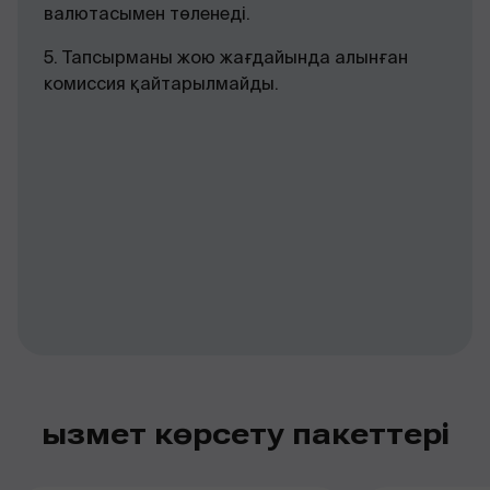
валютасымен төленеді.
5. Тапсырманы жою жағдайында алынған
комиссия қайтарылмайды.
Пакетке ай с
көрсетуді та
критерийлерд
кезде екінші 
1. бір айдағ
депозитіндегі
қалдық – 6 0
Қызмет көрсету пакеттері
2. корпорати
сатып алу көл
000 ₸