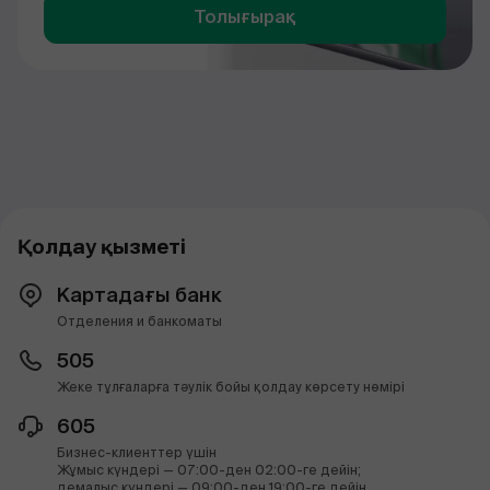
Толығырақ
Қолдау қызметі
Картадағы банк
Отделения и банкоматы
505
Жеке тұлғаларға тәулік бойы қолдау көрсету нөмірі
605
Бизнес-клиенттер үшін
Жұмыс күндері — 07:00-ден 02:00-ге дейін;
демалыс күндері — 09:00-ден 19:00-ге дейін