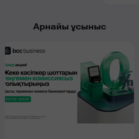
Арнайы ұсыныс