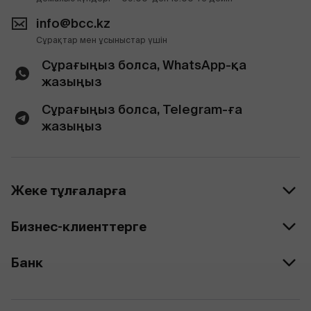
info@bcc.kz
Сұрақтар мен ұсыныстар үшін
Сұрағыңыз болса, WhatsApp-қа
жазыңыз
Сұрағыңыз болса, Telegram-ға
жазыңыз
Жеке тұлғаларға
Бизнес-клиенттерге
Банк