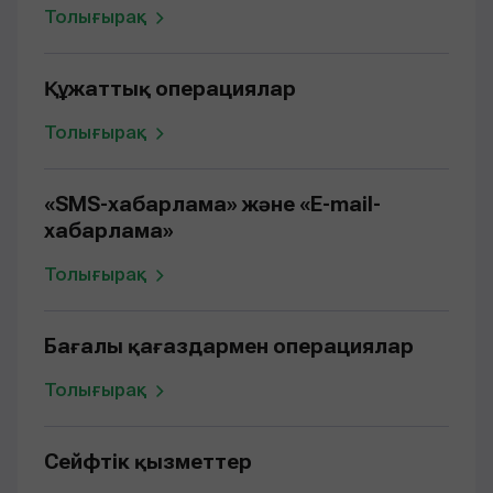
Толығырақ
Құжаттық операциялар
Толығырақ
«SMS-хабарлама» және «E-mail-
хабарлама»
Толығырақ
Бағалы қағаздармен операциялар
Толығырақ
Сейфтік қызметтер