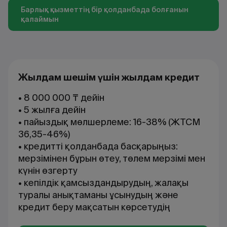
Барлық қызметтің бір қолданбада болғанын
қалаймын
Жылдам шешім үшін жылдам кредит
• 8 000 000 ₸ дейін
• 5 жылға дейін
• пайыздық мөлшерлеме: 16-38% (ЖТСМ
36,35-46%)
• кредитті қолданбада басқарыңыз:
мерзімінен бұрын өтеу, төлем мерзімі мен
күнін өзгерту
• кепілдік қамсыздандырудың, жалақы
туралы анықтаманы ұсынудың және
кредит беру мақсатын көрсетудің