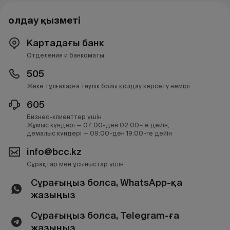
Қолдау қызметі
Картадағы банк
Отделения и банкоматы
505
Жеке тұлғаларға тәулік бойы қолдау көрсету нөмірі
605
Бизнес-клиенттер үшін
Жұмыс күндері — 07:00-ден 02:00-ге дейін;
демалыс күндері — 09:00-ден 19:00-ге дейін
info@bcc.kz
Сұрақтар мен ұсыныстар үшін
Сұрағыңыз болса, WhatsApp-қа
жазыңыз
Сұрағыңыз болса, Telegram-ға
жазыңыз