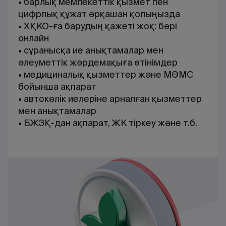
• барлық мемлекеттік қызмет пен
цифрлық құжат әрқашан қолыңызда
• ХҚКО-ға барудың қажеті жоқ: бәрі
онлайн
• сұранысқа ие анықтамалар мен
әлеуметтік жәрдемақыға өтінімдер
• медициналық қызметтер және МӘМС
бойынша ақпарат
• автокөлік иелеріне арналған қызметтер
мен анықтамалар
• БЖЗҚ-дан ақпарат, ЖК тіркеу және т.б.