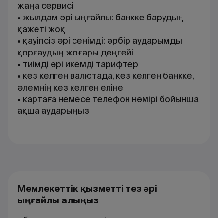
жаңа сервисі
• жылдам әрі ыңғайлы: банкке барудың
қажеті жоқ
• қауіпсіз әрі сенімді: әрбір аударымды
қорғаудың жоғары деңгейі
• тиімді әрі икемді тарифтер
• кез келген валютада, кез келген банкке,
әлемнің кез келген еліне
• картаға немесе телефон нөмірі бойынша
ақша аударыңыз
Мемлекеттік қызметті тез әрі
ыңғайлы алыңыз