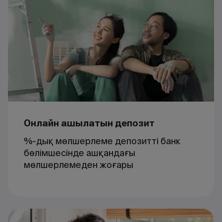
Онлайн ашылатын депозит
%-дық мөлшерлеме депозитті банк
бөлімшесінде ашқандағы
мөлшерлемеден жоғары