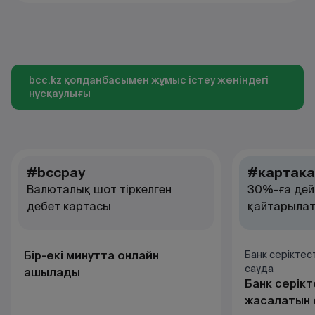
bcc.kz қолданбасымен жұмыс істеу жөніндегі
нұсқаулығы
#bccpay
#картака
Валюталық шот тіркелген
30%-ға дей
дебет картасы
қайтарылат
Бір-екі минутта онлайн
Банк серікте
сауда
ашылады
Банк серік
жасалатын 