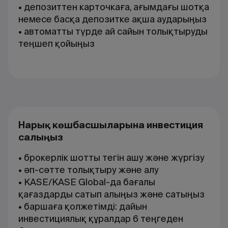
• депозиттен карточкаға, ағымдағы шотқа
немесе басқа депозитке ақша аударыңыз
• автоматты түрде ай сайын толықтыруды
теңшеп қойыңыз
Нарық көшбасшыларына инвестиция
салыңыз
• брокерлік шотты тегін ашу және жүргізу
• әп-сәтте толықтыру және алу
• KASE/KASE Global-да бағалы
қағаздарды сатып алыңыз және сатыңыз
• баршаға қолжетімді: дайын
инвестициялық құралдар 6 теңгеден