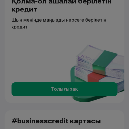
Қолма-қол ақшалай берілетін
кредит
Шын мәнінде маңызды нәрсеге берілетін
кредит
Толығырақ
#businesscredit картасы