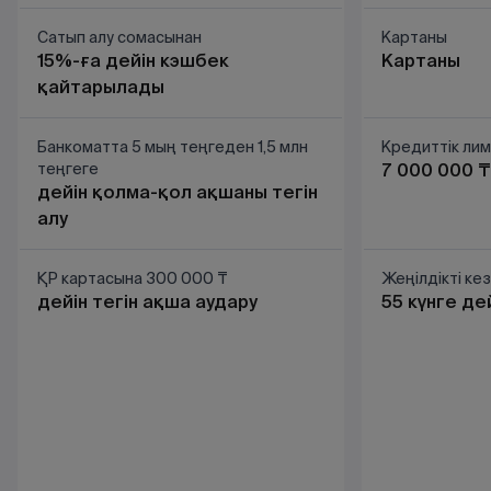
Сатып алу сомасынан
Картаны
15%-ға дейін кэшбек
Картаны
қайтарылады
Банкоматта 5 мың теңгеден 1,5 млн
Кредиттік ли
теңгеге
7 000 000 ₸
дейін қолма-қол ақшаны тегін
алу
ҚР картасына 300 000 ₸
Жеңілдікті ке
дейін тегін ақша аудару
55 күнге де