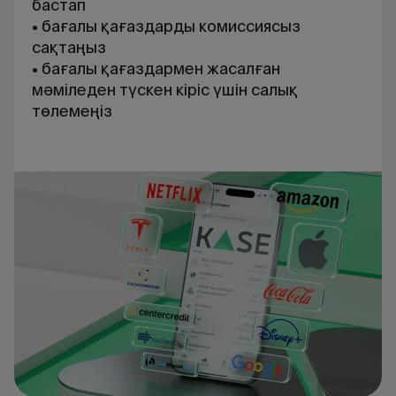
бастап
• бағалы қағаздарды комиссиясыз
сақтаңыз
• бағалы қағаздармен жасалған
мәміледен түскен кіріс үшін салық
төлемеңіз