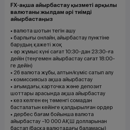
FX-ақша айырбастау қызметі арқылы
валютаны жылдам әрі тиімді
айырбастаңыз
• валюта шотын тегін ашу
• барлығы онлайн, айырбастау пунктіне
барудың қажеті жоқ
• әр жұмыс күні сағат 10:30-дан 23:30-ға
дейін (теңгемен айырбастау сағат 18:00-
ге дейін)
• 26 валюта жұбы, алтын/күміс сатып алу
• комиссиясыз ақша айырбастау
• ағымдағы, карточка және депозит
шоттары арасында ақша айырбастау
• кез келген ең төменгі сомадан
басталатын кейінге қалдырылған ордер
• дербес бағам бойынша валюта
айырбастау –10 000 АҚШ долларынан
бастап (басқа валютадағы баламасы)