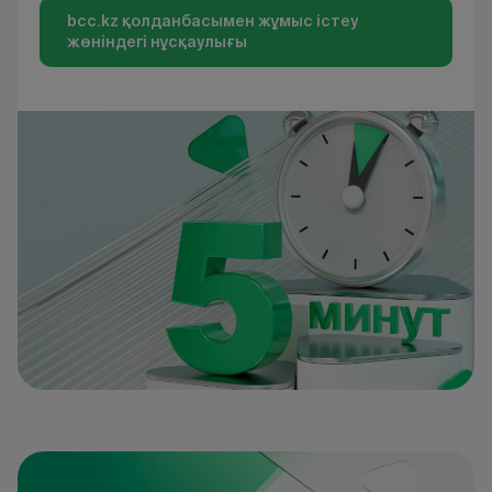
bcc.kz қолданбасымен жұмыс істеу
жөніндегі нұсқаулығы