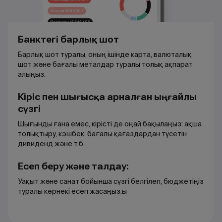
Банктегі барлық шот
Барлық шот туралы, оның ішінде карта, валюталық
шот және бағалы металдар туралы толық ақпарат
алыңыз.
Кіріс пен шығысқа арналған ыңғайлы
сүзгі
Шығынды ғана емес, кірісті де оңай бақылаңыз: ақша
толықтыру, кэшбек, бағалы қағаздардан түсетін
дивиденд және т.б.
Есеп беру және талдау:
Уақыт және санат бойынша сүзгі белгілеп, бюджетіңіз
туралы көрнекі есеп жасаңыз.ы