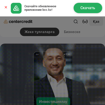
Скачайте обновленное 
Скачать
приложение bcc.kz!
Қаз
Жеке тұлғаларға
Бизнеске