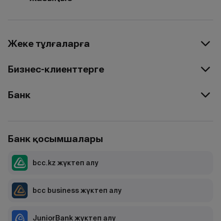
Жеке тұлғаларға
Бизнес-клиенттерге
Банк
Банк қосымшалары
bcc.kz жүктеп алу
bcc business жүктеп алу
JuniorBank жүктеп алу