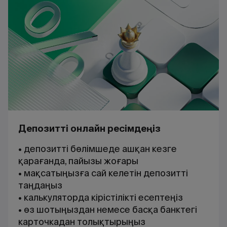
Депозитті онлайн ресімдеңіз
• депозитті бөлімшеде ашқан кезге
қарағанда, пайызы жоғары
• мақсатыңызға сай келетін депозитті
таңдаңыз
• калькуляторда кірістілікті есептеңіз
• өз шотыңыздан немесе басқа банктегі
карточкадан толықтырыңыз