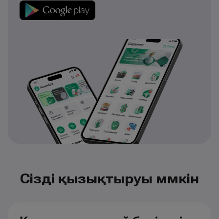
Сізді қызықтыруы мүмкін