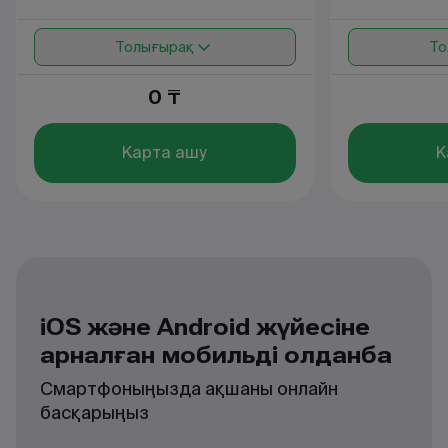
Толығырақ
То
0 ₸
Карта ашу
К
iOS және Android жүйесіне
арналған мобильді қолданба
Смартфоныңызда ақшаны онлайн
басқарыңыз