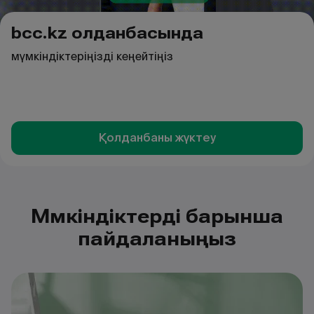
bcc.kz қолданбасында
мүмкіндіктеріңізді кеңейтіңіз
Қолданбаны жүктеу
Мүмкіндіктерді барынша
пайдаланыңыз