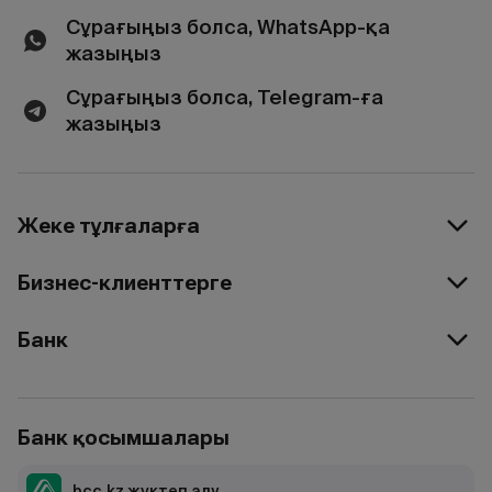
Сұрағыңыз болса, WhatsApp-қа
жазыңыз
Сұрағыңыз болса, Telegram-ға
жазыңыз
Жеке тұлғаларға
Бизнес-клиенттерге
Банк
Банк қосымшалары
bcc.kz жүктеп алу