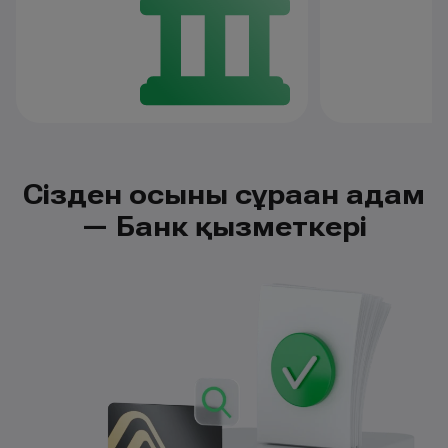
Сізден осыны сұраған адам
— Банк қызметкері