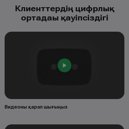
Клиенттердің цифрлық
ортадағы қауіпсіздігі
Видеоны қарап шығыңыз