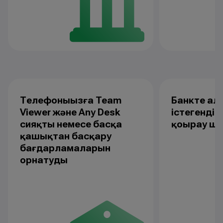
Телефоныңызға Team
Банкте ал
Viewer және Any Desk
істегендік
сияқты немесе басқа
қоңырау ш
қашықтан басқару
бағдарламаларын
орнатуды