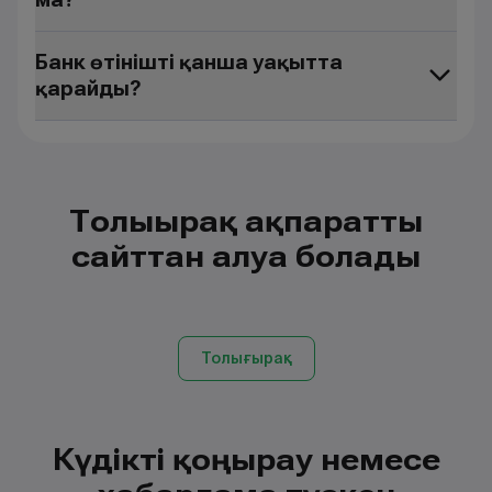
Банк өтінішті қанша уақытта
қарайды?
Толығырақ ақпаратты
сайттан алуға болады
Толығырақ
Күдікті қоңырау немесе