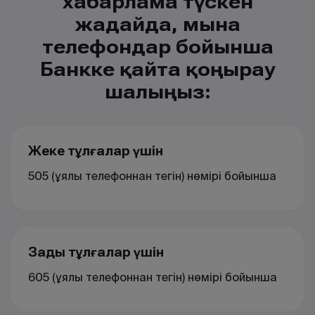
хабарлама түскен
жағдайда, мына
телефондар бойынша
Банкке қайта қоңырау
шалыңыз:
Жеке тұлғалар үшін
505 (ұялы телефоннан тегін) нөмірі бойынша
Заңды тұлғалар үшін
605 (ұялы телефоннан тегін) нөмірі бойынша