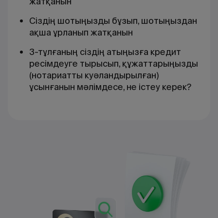
жатқанын
Сіздің шотыңызды бұзып, шотыңыздан
ақша ұрланып жатқанын
3-тұлғаның сіздің атыңызға кредит
ресімдеуге тырысып, құжаттарыңызды
(нотариатты куәландырылған)
ұсынғанын мәлімдесе, не істеу керек?