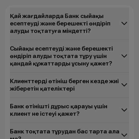
Қай жағдайларда Банк сыйақы
есептеуді және берешекті өндіріп
алуды тоқтатуға міндетті?
Сыйақы есептеуді және берешекті
өндіріп алуды тоқтата тұру үшін
қандай құжаттарды ұсыну қажет?
Клиенттердің өтініш берген кезде жиі
жіберетін қателіктері
Банк өтінішті дұрыс қарауы үшін
клиент не істеуі қажет?
Банк тоқтата тұрудан бас тарта ала
ма?