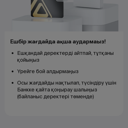
Ешбір жағдайда ақша аудармаңыз!
Ешқандай деректерді айтпай, тұтқаны
қойыңыз
Үрейге бой алдырмаңыз
Осы жағдайды нақтылап, түсіндіру үшін
Банкке қайта қоңырау шалыңыз
(байланыс деректері төменде)