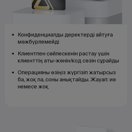
Конфиденциалды деректерді айтуға
мәжбүрлемейді
Клиентпен сөйлескенін растау үшін
клиенттің аты-жөнін/код сөзін сұрайды
Операцияны өзіңіз жүргізіп жатырсыз
ба, жоқ па, соны анықтайды. Жауап: иә
немесе жоқ