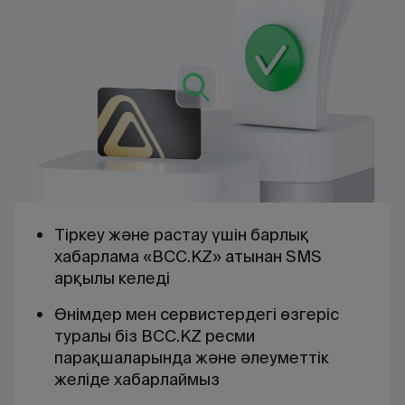
Тіркеу және растау үшін барлық
хабарлама «BCC.KZ» атынан SMS
арқылы келеді
Өнімдер мен сервистердегі өзгеріс
туралы біз BCC.KZ ресми
парақшаларында және әлеуметтік
желіде хабарлаймыз