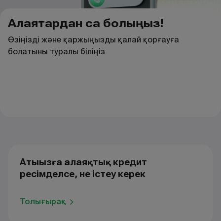
Алаяқтардан сақ болыңыз!
Өзіңізді және қаржыңызды қалай қорғауға
болатыны туралы біліңіз
Атыңызға алаяқтық кредит
ресімделсе, не істеу керек
Толығырақ