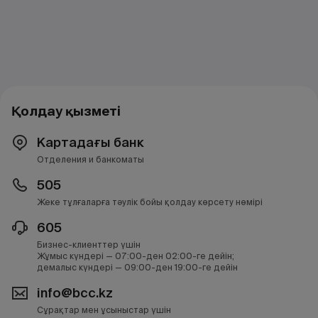
Қолдау қызметі
Картадағы банк
Отделения и банкоматы
505
Жеке тұлғаларға тәулік бойы қолдау көрсету нөмірі
605
Бизнес-клиенттер үшін
Жұмыс күндері — 07:00-ден 02:00-ге дейін;
демалыс күндері — 09:00-ден 19:00-ге дейін
info@bcc.kz
Сұрақтар мен ұсыныстар үшін