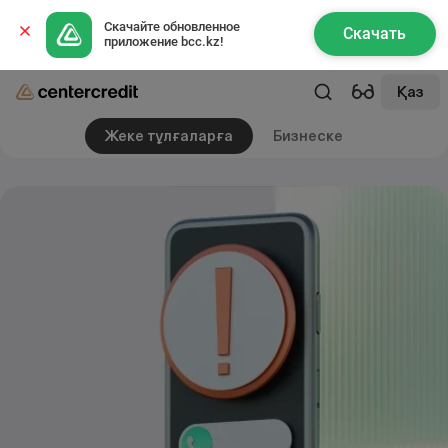
Скачайте обновленное 
Скачать
приложение bcc.kz!
Қаз
Жеке тұлғаларға
Бизнеске