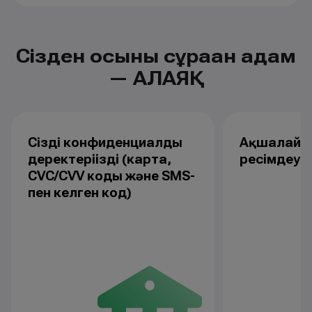
Сізден осыны сұраған адам
— АЛАЯҚ
Сіздің конфиденциалды
Ақшалай к
деректеріңізді (карта,
ресімдеуд
CVC/CVV коды және SMS-
пен келген код)