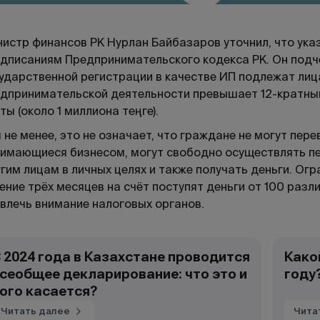
истр финансов РК Нурлан Байбазаров уточнил, что ука
дписаниям Предпринимательского кодекса РК. Он подч
ударственной регистрации в качестве ИП подлежат лица
дпринимательской деятельности превышает 12-кратны
ты (около 1 миллиона теңге).
 не менее, это не означает, что граждане не могут пер
имающиеся бизнесом, могут свободно осуществлять п
гим лицам в личных целях и также получать деньги. Огр
ение трёх месяцев на счёт поступят деньги от 100 раз
влечь внимание налоговых органов.
 2024 года в Казахстане проводится
Како
сеобщее декларирование: что это и
году
ого касается?
Читать далее
Чита