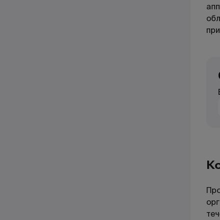
апп
обл
при
Ко
Про
орг
теч