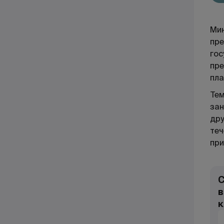
Мин
пре
гос
пре
пла
Тем
зан
дру
теч
при
С
в
к