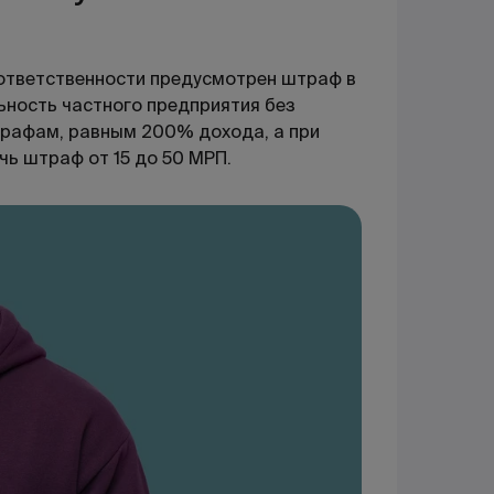
 ответственности предусмотрен штраф в
льность частного предприятия без
трафам, равным 200% дохода, а при
ь штраф от 15 до 50 МРП.