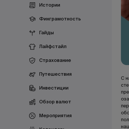
Истории
Финграмотность
Гайды
Лайфстайл
Страхование
Путешествия
С н
сте
Инвестиции
пре
оза
Обзор валют
пер
обо
Мероприятия
пол
наш