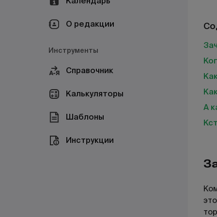
Календарь
О редакции
Со
За
Инструменты
Ког
Справочник
Как
Как
Калькуляторы
А к
Шаблоны
Кст
Инструкции
З
Ком
это
тор