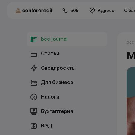
505
Адреса
О ба
bcc journal
bcc 
М
Статьи
Спецпроекты
Для бизнеса
Налоги
Бухгалтерия
ВЭД