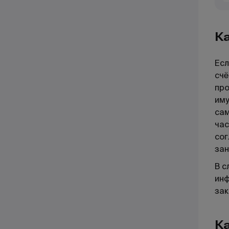
Ка
Есл
счё
про
иму
сам
час
сог
зан
В с
инф
зак
Ка