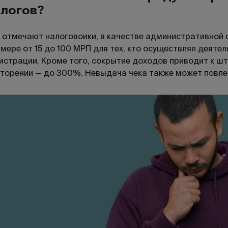
алогов?
 отмечают налоговоики, в качестве административной
мере от 15 до 100 МРП для тех, кто осуществлял деяте
истрации. Кроме того, сокрытие доходов приводит к ш
торении — до 300%. Невыдача чека также может повлеч