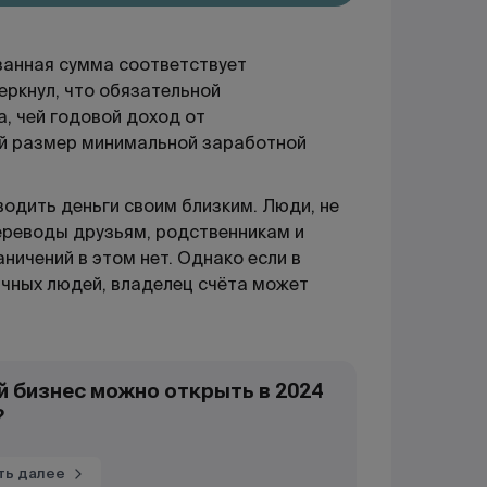
занная сумма соответствует
еркнул, что обязательной
, чей годовой доход от
й размер минимальной заработной
еводить деньги своим близким. Люди, не
ереводы друзьям, родственникам и
аничений в этом нет. Однако если в
личных людей, владелец счёта может
й бизнес можно открыть в 2024
?
ть далее