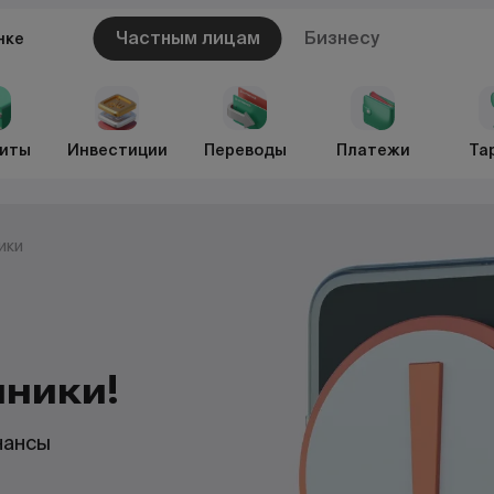
Частным лицам
Бизнесу
нке
иты
Инвестиции
Переводы
Платежи
Та
ики
ники!
нансы