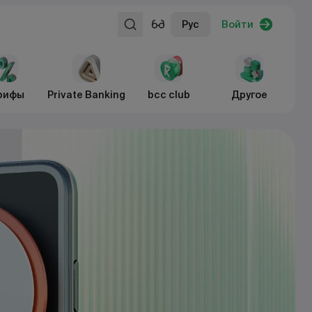
Рус
Войти
рифы
Private Banking
bcc club
Другое