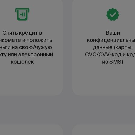
Снять кредит в
Ваши
нкомате и положить
конфиденциальн
ньги на свою/чужую
данные (карты,
рту или электронный
CVC/CVV-код и ко
кошелек
из SMS)