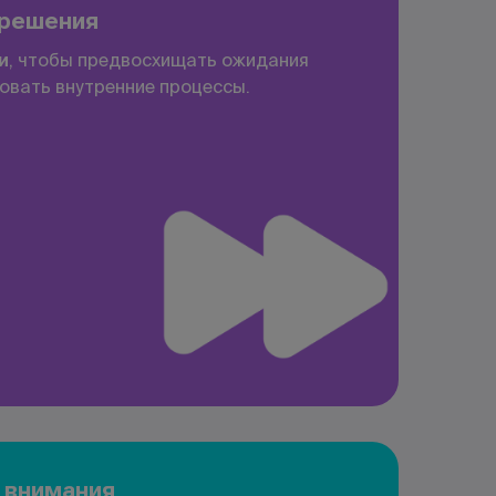
 решения
и
, чтобы предвосхищать ожидания
овать внутренние процессы.
 внимания