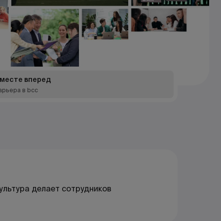
месте вперед
арьера в bcc
культура делает сотрудников