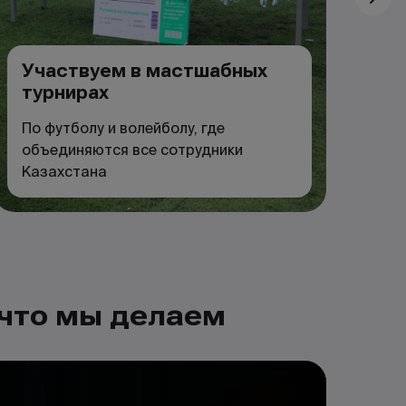
Участвуем в мастшабных
турнирах
С
По футболу и волейболу, где
За
объединяются все сотрудники
дл
Казахстана
со
 что мы делаем