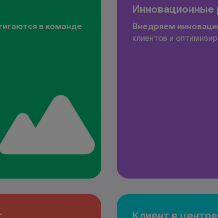
Инновационные
тигаются в команде
.
Внедряем инноваци
клиентов и оптимизир
т
Клиент в центре