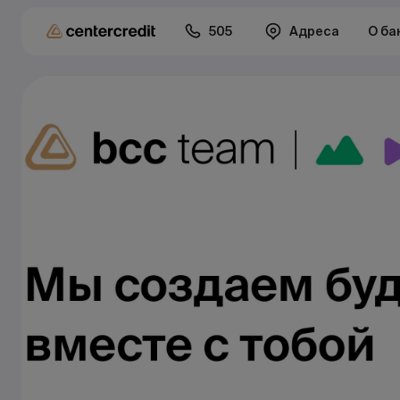
505
Адреса
О ба