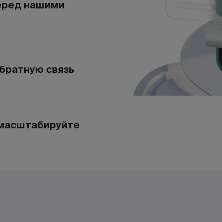
еред нашими
братную связь
 масштабируйте