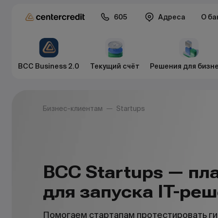
605
Адреса
О ба
BCC Business 2.0
Текущий счёт
Решения для бизн
Бизнес-клиентам
Startups
BCC Startups — п
для запуска IT-ре
Помогаем стартапам протестировать ги