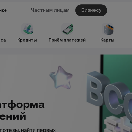
Частным лицам
Бизнесу
нке
еса
Кредиты
Приём платежей
Карты
латформа
шений
потезы, найти первых