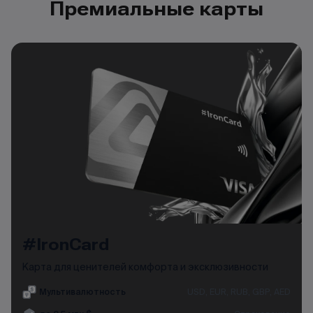
Премиальные карты
#IronCard
Карта для ценителей комфорта и эксклюзивности
Мультивалютность
USD, EUR, RUB, GBP, AED