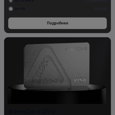
до 2,5 млн $
Страхование
до 4%
Кешбэк
Подробнее
#IronCard OYU