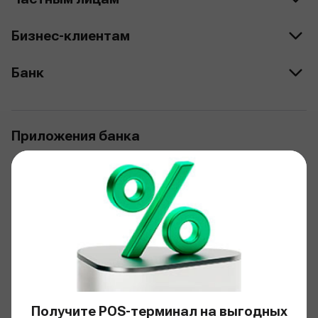
Бизнес-клиентам
Банк
Приложения банка
Загрузить bcc.kz
Загрузить bcc business
Загрузить JuniorBank
Банк в соцсетях
Получите POS-терминал на выгодных