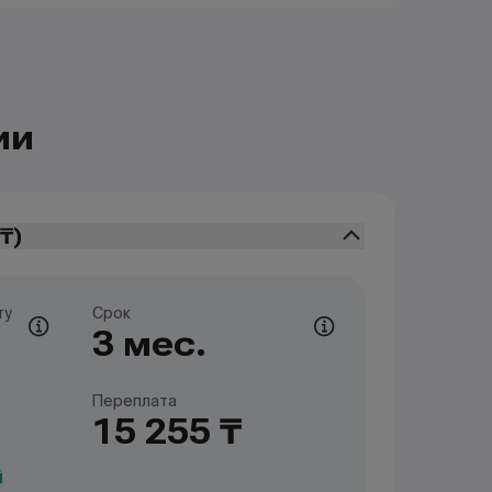
ии
₸
)
ту
Срок
3 мес.
Переплата
15 255 ₸
й