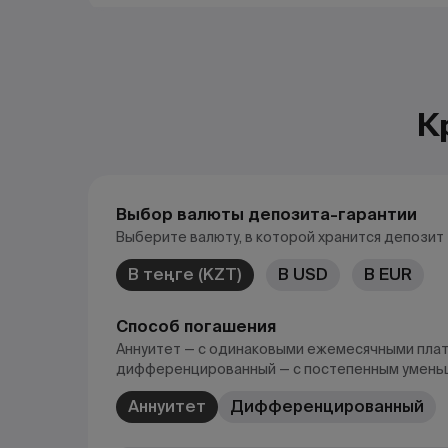
К
Выбор валюты депозита-гарантии
Выберите валюту, в которой хранится депозит
В теңге (KZT)
В USD
В EUR
Способ погашения
Аннуитет — с одинаковыми ежемесячными пла
дифференцированный — с постепенным умень
Аннуитет
Дифференцированный