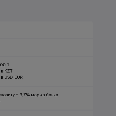
000 ₸
 в KZT
в USD, EUR
депозиту + 3,7% маржа банка
%