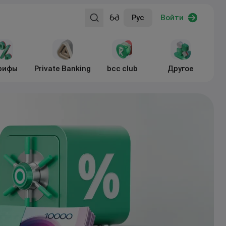
Рус
Войти
рифы
Private Banking
bcc club
Другое