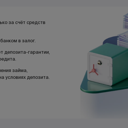
ко за счёт средств
банком в залог.
т депозита-гарантии,
редита.
шения займа,
а условиях депозита.