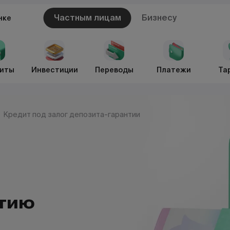
Частным лицам
Бизнесу
нке
иты
Инвестиции
Переводы
Платежи
Та
Кредит под залог депозита-гарантии
нтию