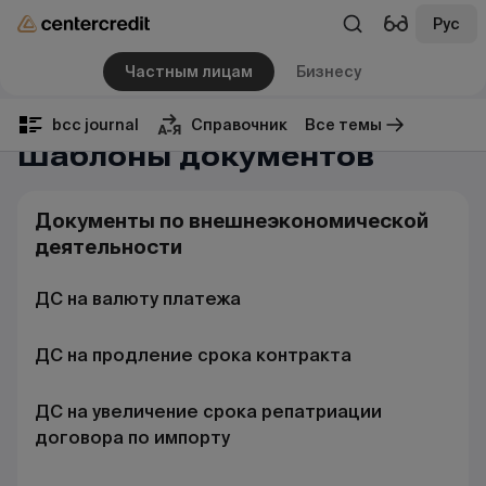
Рус
Частным лицам
Бизнесу
bcc journal
Справочник
Все темы
Шаблоны документов
Документы по внешнеэкономической
деятельности
ДС на валюту платежа
ДС на продление срока контракта
ДС на увеличение срока репатриации
договора по импорту