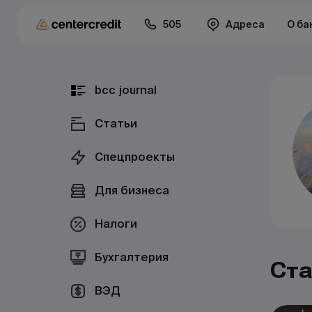
505
Адреса
О ба
bcc journal
Статьи
Спецпроекты
Для бизнеса
Налоги
Бухгалтерия
Ста
ВЭД