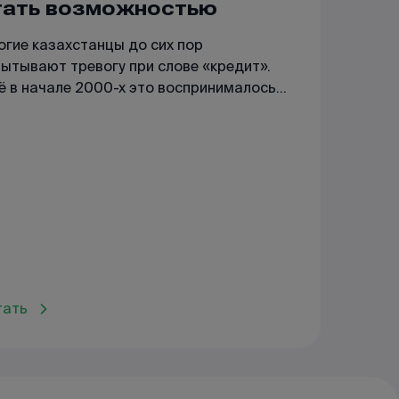
тать возможностью
огие казахстанцы до сих пор
пытывают тревогу при слове «кредит».
ё в начале 2000-х это воспринималось
 крайняя мера — шаг, к которому
бегали только при острой
обходимости. Сегодня займы стали
тественной частью финансовой жизни.
тать