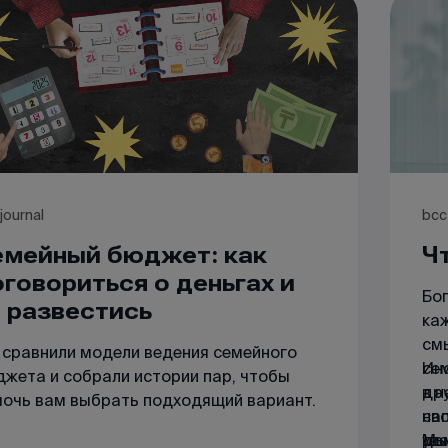
journal
bcc
емейный бюджет: как
Ч
говориться о деньгах и
Бог
 развестись
ка
см
сравнили модели ведения семейного
сем
Ин
жета и собрали истории пар, чтобы
др
в н
очь вам выбрать подходящий вариант.
св
нап
ув
до
Мы 