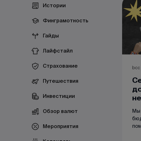
Истории
Финграмотность
Гайды
Лайфстайл
Страхование
bcc 
С
Путешествия
до
Инвестиции
не
Мы 
Обзор валют
бюд
пом
Мероприятия