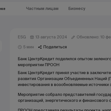
Частным лицам
Бизнесу
нке
ESG
13 августа 2024
Обновлено: 10 ф
5 мин
Поделиться
Банк ЦентрКредит поделился опытом зеленог
мероприятии ПРООН
Банк ЦентрКредит принял участие в заключи
развития Организации Объединенных Наций (
инвестирования в возобновляемые источники э
Мероприятие собрало представителей госуда
организаций, энергетического и финансового 
ПРООН представила результаты проекта, напр