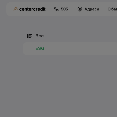
505
Адреса
О ба
Все
ESG