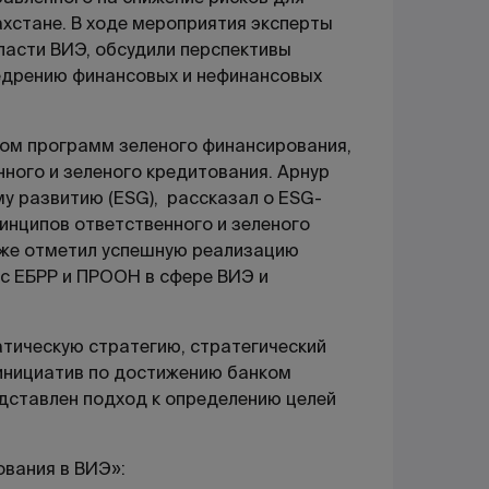
ахстане. В ходе мероприятия эксперты
ласти ВИЭ, обсудили перспективы
едрению финансовых и нефинансовых
ком программ зеленого финансирования,
ного и зеленого кредитования. Арнур
у развитию (ESG), рассказал о ESG-
инципов ответственного и зеленого
кже отметил успешную реализацию
с ЕБРР и ПРООН в сфере ВИЭ и
атическую стратегию, стратегический
 инициатив по достижению банком
едставлен подход к определению целей
вания в ВИЭ»: