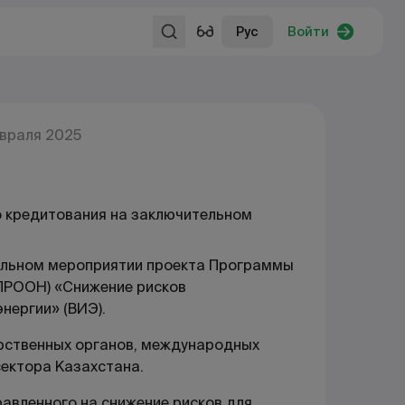
Рус
Войти
евраля 2025
о кредитования на заключительном
тельном мероприятии проекта Программы
ПРООН) «Снижение рисков
нергии» (ВИЭ).
рственных органов, международных
сектора Казахстана.
авленного на снижение рисков для