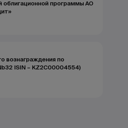
й облигационной программы АО
дит»
го вознаграждения по
b32 ISIN – KZ2C00004554)