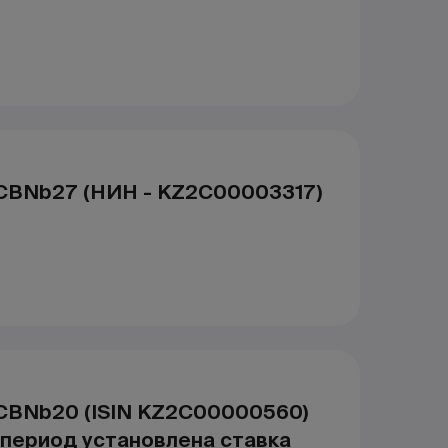
CBNb27 (НИН - KZ2C00003317)
CBNb20 (ISIN KZ2C00000560)
 период установлена ставка