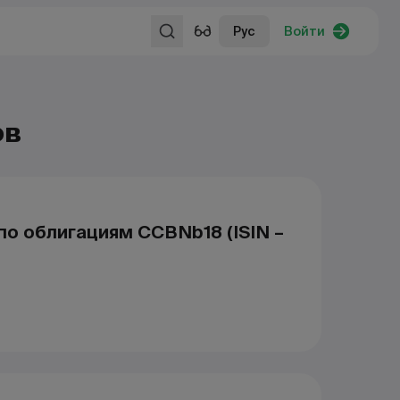
Рус
Войти
ов
о облигациям CCBNb18 (ISIN –