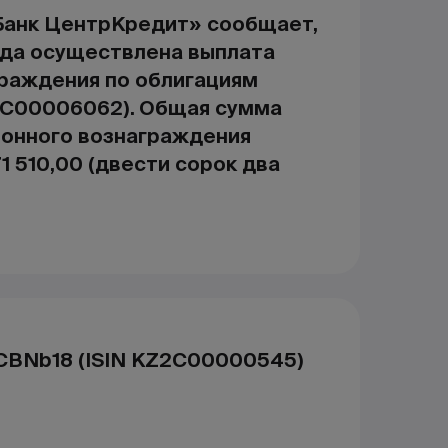
анк ЦентрКредит» сообщает,
ода осуществлена выплата
граждения по облигациям
2C00006062). Общая сумма
понного вознаграждения
1 510,00 (двести сорок два
CBNb18 (ISIN KZ2C00000545)