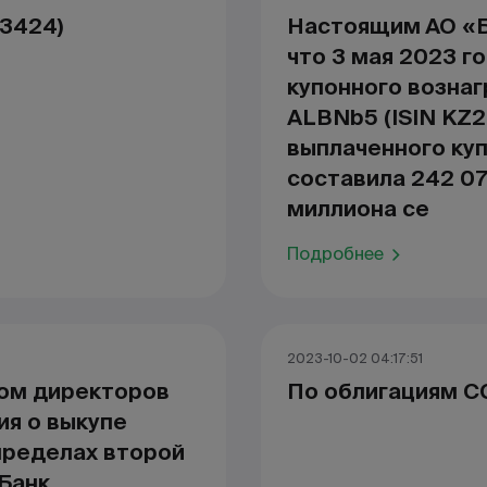
3424)
Настоящим АО «Б
что 3 мая 2023 г
купонного возна
ALBNb5 (ISIN KZ
выплаченного ку
составила 242 07
миллиона се
Подробнее
2023-10-02 04:17:51
ом директоров
По облигациям C
я о выкупе
пределах второй
Банк