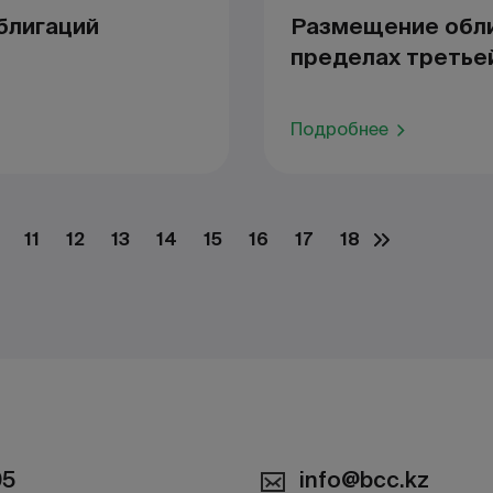
блигаций
Размещение обли
пределах третье
Подробнее
11
12
13
14
15
16
17
18
05
info@bcc.kz