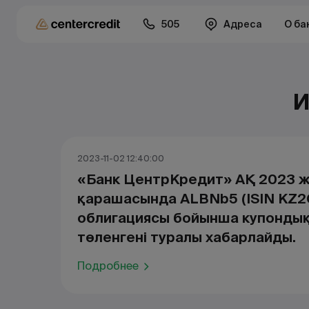
505
Адреса
О ба
И
2023-11-02 12:40:00
«Банк ЦентрКредит» АҚ 2023 
қарашасында ALBNb5 (ISIN KZ
облигациясы бойынша купонды
төленгені туралы хабарлайды.
Подробнее