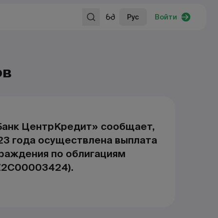
Рус
Войти
ов
анк ЦентрКредит» сообщает,
023 года осуществлена выплата
граждения по облигациям
Z2C00003424).