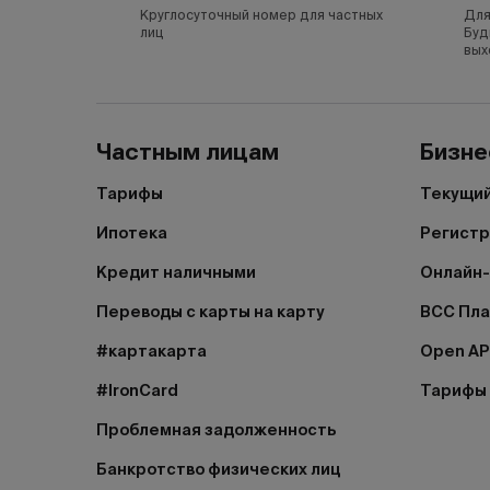
Круглосуточный номер для частных
Для
лиц
Буд
вых
Частным лицам
Бизне
Тарифы
Текущий
Ипотека
Регистр
Кредит наличными
Онлайн-
Переводы с карты на карту
BCC Пл
#картакарта
Open AP
#IronCard
Тарифы
Проблемная задолженность
Банкротство физических лиц