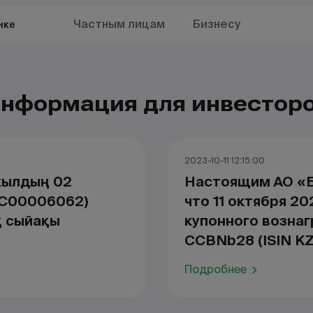
Частным лицам
Бизнесу
нке
нформация для инвестор
2023-10-11 12:15:00
жылдың 02
Настоящим АО «Б
2C00006062)
что 11 октября 2
қ сыйақы
купонного возна
CCBNb28 (ISIN K
Подробнее