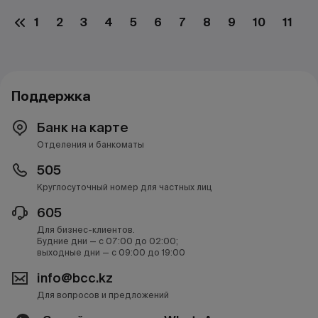
1
2
3
4
5
6
7
8
9
10
11
1
Поддержка
Банк на карте
Отделения и банкоматы
505
Круглосуточный номер для частных лиц
605
Для бизнес-клиентов.
Будние дни — с 07:00 до 02:00;
выходные дни — с 09:00 до 19:00
info@bcc.kz
Для вопросов и предложений