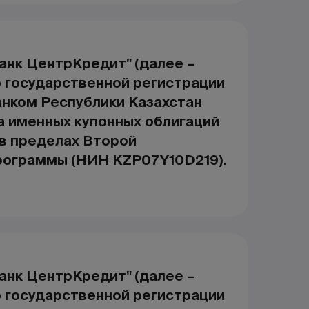
анк ЦентрКредит" (далее –
о государственной регистрации
нком Республики Казахстан
а именных купонных облигаций
 в пределах Второй
рограммы (НИН KZP07Y10D219).
анк ЦентрКредит" (далее –
о государственной регистрации