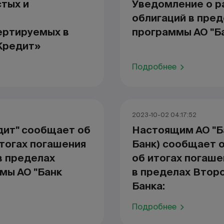
тых и
Уведомление о р
облигаций в пре
ертируемых в
программы АО "Б
Кредит»
Подробнее
2023-10-02 04:17:52
дит" сообщает об
Настоящим АО "Б
тогах погашения
Банк) сообщает 
в пределах
об итогах погаше
мы АО "Банк
в пределах Втор
Банка:
Подробнее