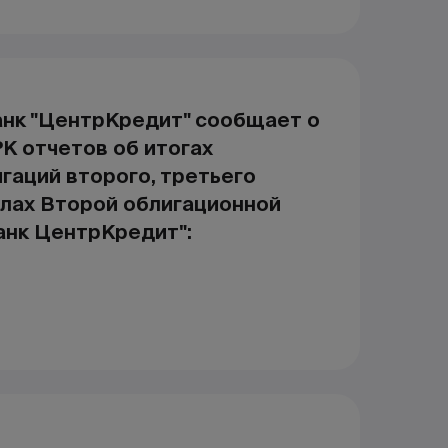
нк "ЦентрКредит" сообщает о
К отчетов об итогах
гаций второго, третьего
елах Второй облигационной
анк ЦентрКредит":