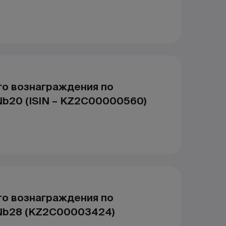
го вознаграждения по
b20 (ISIN – KZ2C00000560)
го вознаграждения по
Nb28 (KZ2C00003424)