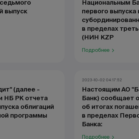
 седьмого
Национальным Ба
й выпуск
первого выпуска
субординированн
в пределах трет
(НИН KZP
Подробнее
2023-10-02 04:17:52
ит" (далее -
Настоящим АО "Б
и НБ РК отчета
Банк) сообщает 
ыпуска облигаций
об итогах погаше
ной программы
в пределах Перв
Банка:
Подробнее