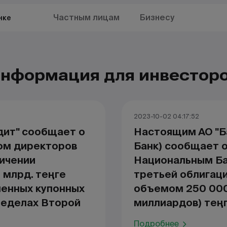
Частным лицам
Бизнесу
нке
нформация для инвестор
2023-10-02 04:17:52
ит" сообщает о
Настоящим АО "Б
том директоров
Банк) сообщает 
личении
Национальным Ба
 млрд. теңге
третьей облигац
менных купонных
объемом 250 000
ределах Второй
миллиардов) теңг
Подробнее