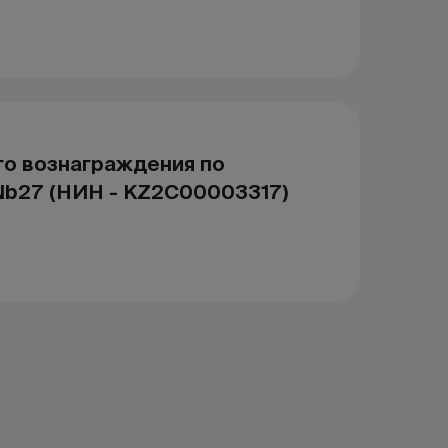
го вознаграждения по
b27 (НИН - KZ2C00003317)