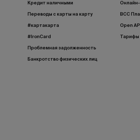
Кредит наличными
Онлайн-
Переводы с карты на карту
BCC Пл
#картакарта
Open AP
#IronCard
Тарифы
Проблемная задолженность
Банкротство физических лиц