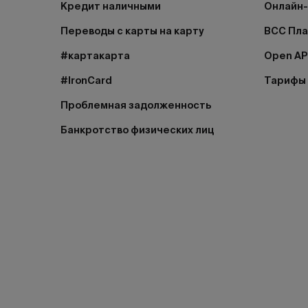
Кредит наличными
Онлайн-
Переводы с карты на карту
BCC Пл
#картакарта
Open AP
#IronCard
Тарифы
Проблемная задолженность
Банкротство физических лиц