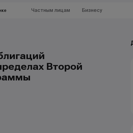
Частным лицам
Бизнесу
нке
блигаций
пределах Второй
граммы