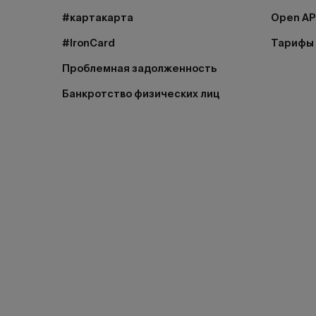
#картакарта
Open AP
#IronCard
Тарифы
Проблемная задолженность
Банкротство физических лиц