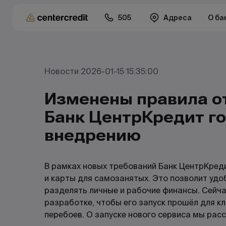
505
Адреса
О ба
Новости 2026-01-15 15:35:00
Изменены правила о
Банк ЦентрКредит го
внедрению
В рамках новых требований Банк ЦентрКред
и карты для самозанятых.
Это позволит удо
разделять личные и рабочие финансы. Сейча
разработке,
чтобы
его
запуск прошёл для кл
перебоев. О
запуске
нового
сервиса
мы
рас