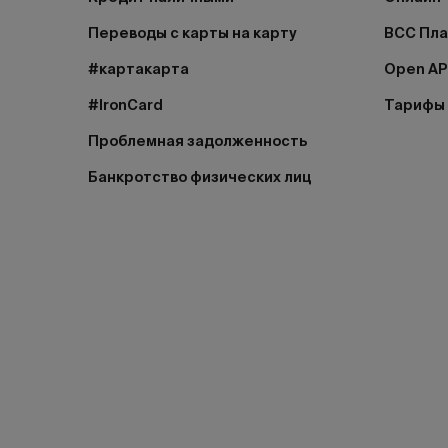
Переводы с карты на карту
BCC Пл
#картакарта
Open AP
#IronCard
Тарифы
Проблемная задолженность
Банкротство физических лиц