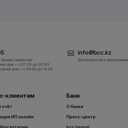
05
info@bcc.kz
 бизнес-клиентов.
Для вопросов и предложен
ние дни — с 07:00 до 02:00;
одные дни — с 09:00 до 19:00
с-клиентам
Банк
 счёт
О банке
ация ИП онлайн
Пресс-центр
бухгалтерия
bcc journal