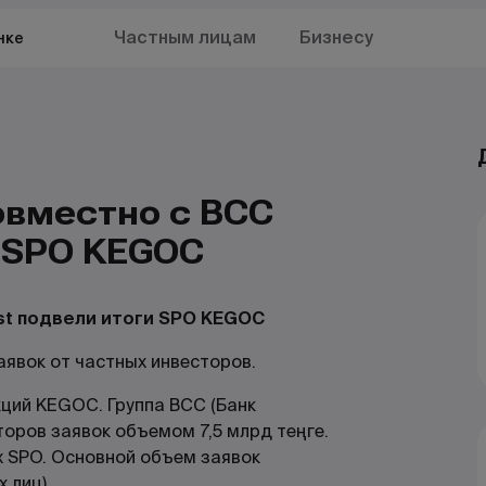
Частным лицам
Бизнесу
нке
овместно с BCC
и SPO KEGOC
st подвели итоги SPO KEGOC
явок от частных инвесторов.
ций KEGOC. Группа BCC (Банк
торов заявок объемом 7,5 млрд теңге.
х SPO. Основной объем заявок
 лиц).