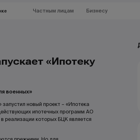
Частным лицам
Бизнесу
нке
апускает «Ипотеку
ля военных»
» запустил новый проект – «Ипотека
 действующих ипотечных программ АО
, в реализации которых БЦК является
ются прежними. Но для