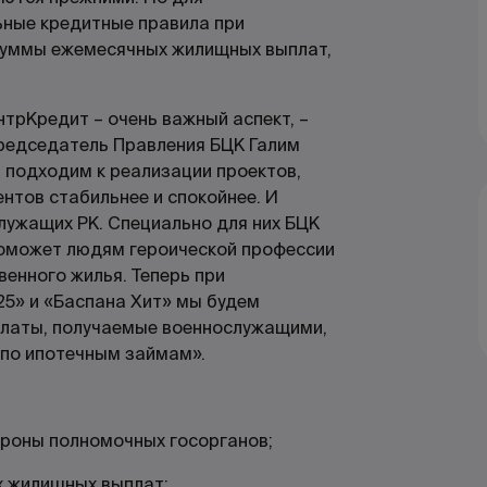
ьные кредитные правила при
суммы ежемесячных жилищных выплат,
трКредит – очень важный аспект, –
редседатель Правления БЦК Галим
 подходим к реализации проектов,
нтов стабильнее и спокойнее. И
служащих РК. Специально для них БЦК
поможет людям героической профессии
венного жилья. Теперь при
5» и «Баспана Хит» мы будем
платы, получаемые военнослужащими,
 по ипотечным займам».
ороны полномочных госорганов;
х жилищных выплат;