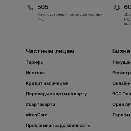
505
6
Круглосуточный номер для частных
Для
лиц
Буд
вых
Частным лицам
Бизне
Тарифы
Текущий
Ипотека
Регистр
Кредит наличными
Онлайн-
Переводы с карты на карту
BCC Пл
#картакарта
Open AP
#IronCard
Тарифы
Проблемная задолженность