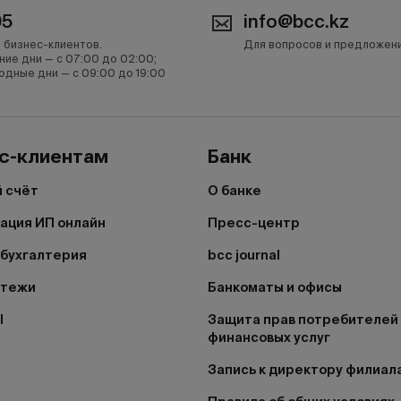
05
info@bcc.kz
 бизнес-клиентов.
Для вопросов и предложен
ние дни — с 07:00 до 02:00;
одные дни — с 09:00 до 19:00
с-клиентам
Банк
 счёт
О банке
ация ИП онлайн
Пресс-центр
бухгалтерия
bcc journal
атежи
Банкоматы и офисы
I
Защита прав потребителей
финансовых услуг
Запись к директору филиал