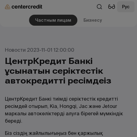
Рус
Частным лицам
Бизнесу
Новости 2023-11-01 12:00:00
ЦентрКредит Банкі
ұсынатын серіктестік
автокредитті ресімдеңіз
ЦентрКредит Банкі тиімді серіктестік кредитті
ресімдей отырып, Kia, Hongqi, Jac және Jetour
маркалы автокөліктерді алуға бірегей мүмкіндік
береді.
Біз сіздің жайлылығыңыз бен қаржылық