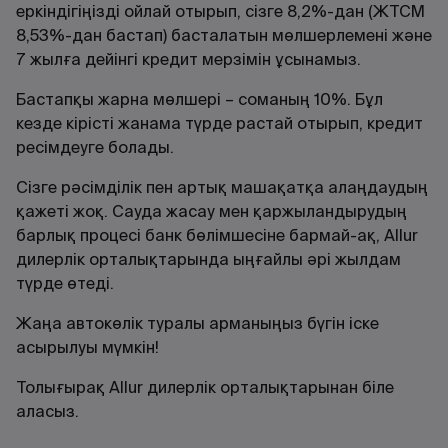
еркіндігіңізді ойлай отырып, сізге 8,2%-дан (ЖТСМ
8,53%-дан бастап) басталатын мөлшерлемені және
7 жылға дейінгі кредит мерзімін ұсынамыз.
Бастапқы жарна мөлшері – соманың 10%. Бұл
кезде кірісті жанама түрде растай отырып, кредит
ресімдеуге болады.
Сізге рәсімділік пен артық машақатқа алаңдаудың
қажеті жоқ. Сауда жасау мен қаржыландырудың
барлық процесі банк бөлімшесіне бармай-ақ, Allur
дилерлік орталықтарында ыңғайлы әрі жылдам
түрде өтеді.
Жаңа автокөлік туралы арманыңыз бүгін іске
асырылуы мүмкін!
Толығырақ Allur дилерлік орталықтарынан біле
аласыз.