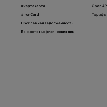
#картакарта
Open AP
#IronCard
Тарифы
Проблемная задолженность
Банкротство физических лиц