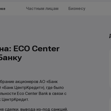
Частным лицам
Бизнесу
нке
а: ECO Center
Банку
обрание акционеров АО «Банк
 «Банк ЦентрКредит»), где было
ности Eco Center Bank в связи с
к ЦентрКредит.
я сделки, вывода из-под санкций,