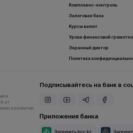
Комплаенс–контроль
Залоговая база
Курсы валют
Уроки финансовой грамотн
Экранный диктор
Политика конфиденциально
Подписывайтесь на банк в со
ий и
34 от
ванию и развитию
Приложения банка
Загрузить bcc.kz
Загрузит