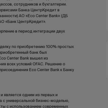
ессов, сотрудников и бухгалтерии.
сервисами Банка ЦентрКредит в
анности) АО «Eco Center Bank» (ДБ
АО «Банк ЦентрКредит».
ерпение в период интеграции двух
сделку по приобретению 100% простых
 приобретенный банк был
 Eco Center Bank вышел из
ния всех условий OFAC. Решение о
рисоединения Eco Center Bank к Банку
и является одним из первых и
а с универсальной бизнес-моделью,
кты с использованием современных