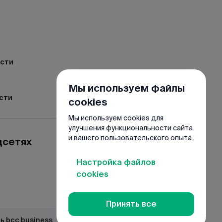
ости
Мы используем файлы
сти
cookies
Мы используем cookies для
улучшения функциональности сайта
и вашего пользовательского опыта.
цсетях
Настройка файлов
cookies
Принять все
ь bcc business
Загрузить JuniorBank