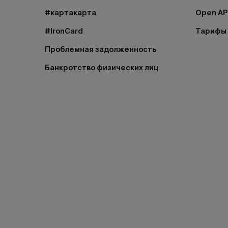
#картакарта
Open AP
#IronCard
Тарифы
Проблемная задолженность
Банкротство физических лиц