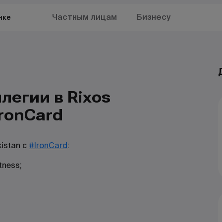
Частным лицам
Бизнесу
нке
егии в Rixos
IronCard
istan с
#IronCard
:
tness;