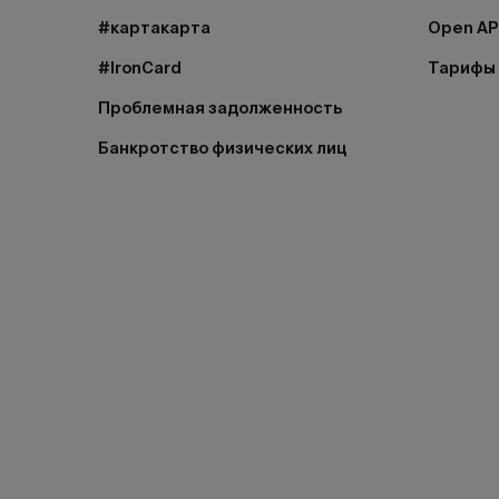
#картакарта
Open AP
#IronCard
Тарифы
Проблемная задолженность
Банкротство физических лиц