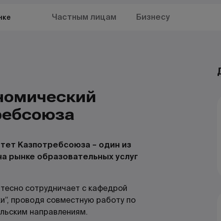
Частным лицам
Бизнесу
нке
номический
ребсоюза
тет Казпотребсоюза – один из
а рынке образовательных услуг
 тесно сотрудничает с кафедрой
и”, проводя совместную работу по
льским направлениям.