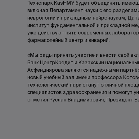
Технопарк КазНМУ будет объединять имеющи
включая Департамент науки с его разделами
неврологии и прикладным нейронаукам, Дат
институт фундаментальной и прикладной ме
уже действуют пять современных лаборато
фармакопейный центр и виварий.
«Мы рады принять участие и внести свой вк
Банк ЦентрКредит и Казахский национальный
Асфендиярова являются надёжными партнёра
новый учебный зал имени профессора Котов
технологический парк станут отличной площ
специалистов здравоохранения и помогут ун
отметил Руслан Владимирович, Президент Б