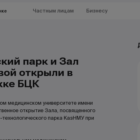
Частным лицам
Бизнесу
нке
кий парк и Зал
вой открыли в
жке БЦК
ном медицинском университете имени
венное открытие Зала, посвященного
-технологического парка КазНМУ при