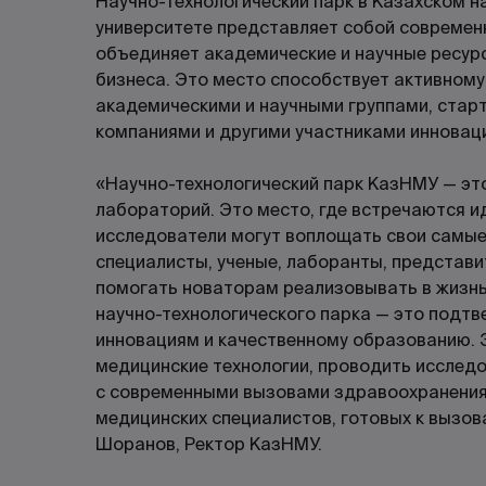
Научно-технологический парк в Казахском 
университете представляет собой современ
объединяет академические и научные ресур
бизнеса. Это место способствует активном
академическими и научными группами, стар
компаниями и другими участниками инновац
«Научно-технологический парк КазНМУ — это
лабораторий. Это место, где встречаются ид
исследователи могут воплощать свои самые
специалисты, ученые, лаборанты, представ
помогать новаторам реализовывать в жизнь
научно-технологического парка — это подт
инновациям и качественному образованию. 
медицинские технологии, проводить исследо
с современными вызовами здравоохранения,
медицинских специалистов, готовых к вызо
Шоранов, Ректор КазНМУ.