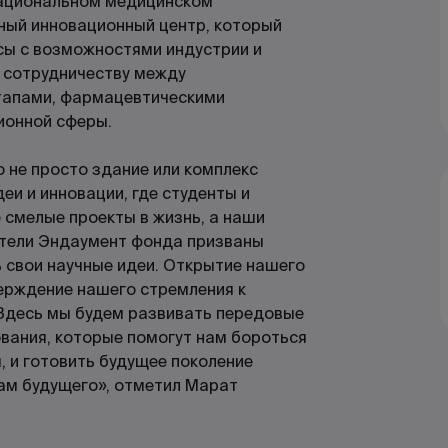
национальном медицинском
ный инновационный центр, который
сы с возможностями индустрии и
у сотрудничеству между
тапами, фармацевтическими
ионной сферы.
 не просто здание или комплекс
еи и инновации, где студенты и
 смелые проекты в жизнь, а наши
ители Эндаумент фонда призваны
 свои научные идеи. Открытие нашего
верждение нашего стремления к
Здесь мы будем развивать передовые
вания, которые помогут нам бороться
 и готовить будущее поколение
вам будущего», отметил Марат