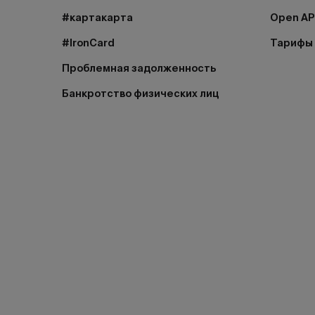
#картакарта
Open AP
#IronCard
Тарифы
Проблемная задолженность
Банкротство физических лиц