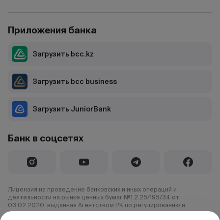
Приложения банка
Загрузить bcc.kz
Загрузить bcc business
Загрузить JuniorBank
Банк в соцсетях
Лицензия на проведение банковских и иных операций и
деятельности на рынке ценных бумаг №1.2.25/195/34 от
03.02.2020, выданная Агентством РК по регулированию и
развитию финансового рынка.