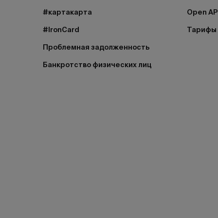
#картакарта
Open AP
#IronCard
Тарифы
Проблемная задолженность
Банкротство физических лиц