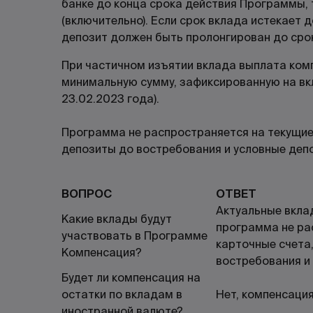
банке до конца срока действия Программы, 
(включительно). Если срок вклада истекает 
депозит должен быть пролонгирован до ср
При частичном изъятии вклада выплата ком
минимальную сумму, зафиксированную на вкл
23.02.2023 года).
Программа не распространяется на текущие 
депозиты до востребования и условные деп
ВОПРОС
ОТВЕТ
Актуальные вклад
Какие вклады будут
программа не ра
участвовать в Программе
карточные счета,
Компенсация?
востребования и
Будет ли компенсация на
остатки по вкладам в
Нет, компенсация
иностранной валюте?