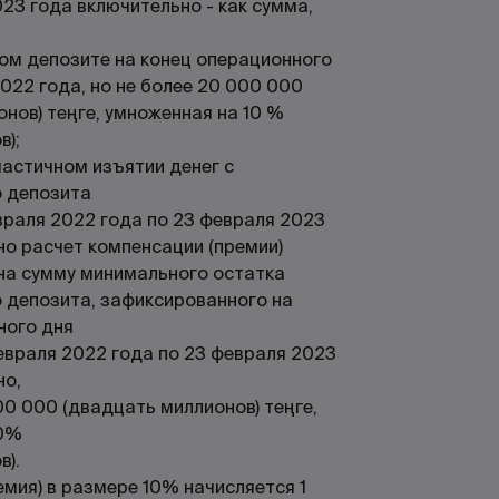
23 года включительно - как сумма,
ом депозите на конец операционного
022 года, но не более 20 000 000
нов) теңге, умноженная на 10 %
в);
частичном изъятии денег с
 депозита
враля 2022 года по 23 февраля 2023
но расчет компенсации (премии)
на сумму минимального остатка
 депозита, зафиксированного на
ного дня
евраля 2022 года по 23 февраля 2023
но,
00 000 (двадцать миллионов) теңге,
10%
в).
мия) в размере 10% начисляется 1