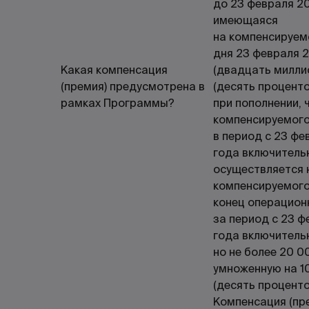
до 23 февраля 20
имеющаяся
на компенсируем
дня 23 февраля 2
Какая компенсация
(двадцать миллио
(премия) предусмотрена в
(десять проценто
рамках Программы?
при пополнении, 
компенсируемого
в период с 23 фе
года включитель
осуществляется 
компенсируемого
конец операцион
за период с 23 ф
года включитель
но не более 20 0
умноженную на 
(десять проценто
Компенсация (пре