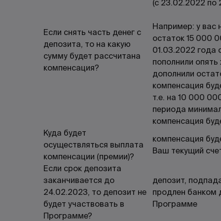
(с 23.02.2022 по 
Например: у вас 
Если снять часть денег с
остаток 15 000 0
депозита, то на какую
01.03.2022 года 
сумму будет рассчитана
пополнили опять 
компенсация?
дополнили остато
компенсация буд
т.е. на 10 000 00
периода минимал
компенсация буде
Куда будет
компенсация буд
осуществляться выплата
Ваш текущий сче
компенсации (премии)?
Если срок депозита
заканчивается до
депозит, подпад
24.02.2023, то депозит не
продлен банком 
будет участвовать в
Программе
Программе?