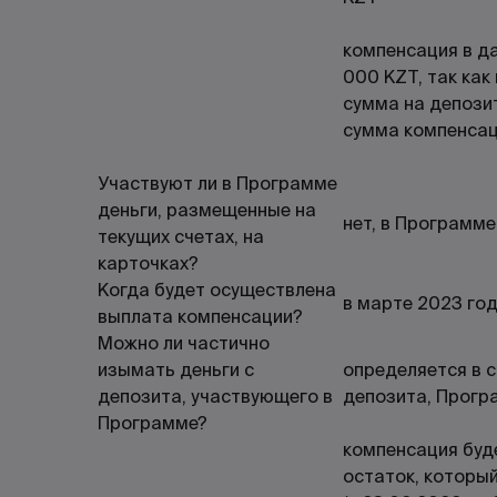
компенсация в д
000 KZT, так ка
сумма на депозит
сумма компенсац
Участвуют ли в Программе
деньги, размещенные на
нет, в Программ
текущих счетах, на
карточках?
Когда будет осуществлена
в марте 2023 го
выплата компенсации?
Можно ли частично
изымать деньги с
определяется в 
депозита, участвующего в
депозита, Прогр
Программе?
компенсация буд
остаток, который