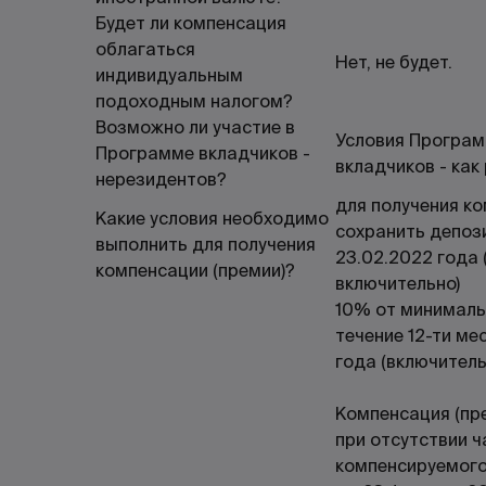
Будет ли компенсация
облагаться
Нет, не будет.
индивидуальным
подоходным налогом?
Возможно ли участие в
Условия Програ
Программе вкладчиков -
вкладчиков - как
нерезидентов?
для получения к
Какие условия необходимо
сохранить депози
выполнить для получения
23.02.2022 года (
компенсации (премии)?
включительно)
10% от минималь
течение 12-ти ме
года (включитель
Компенсация (пр
при отсутствии ч
компенсируемого