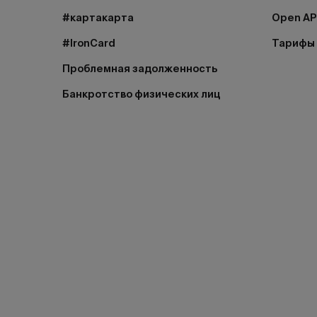
#картакарта
Open AP
#IronCard
Тарифы
Проблемная задолженность
Банкротство физических лиц