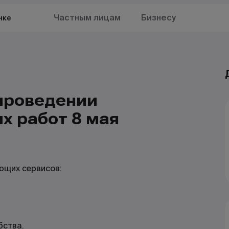
Частным лицам
Бизнесу
нке
проведении
х работ 8 мая
ющих сервисов:
бства.