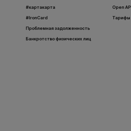
#картакарта
Open AP
#IronCard
Тарифы
Проблемная задолженность
Банкротство физических лиц