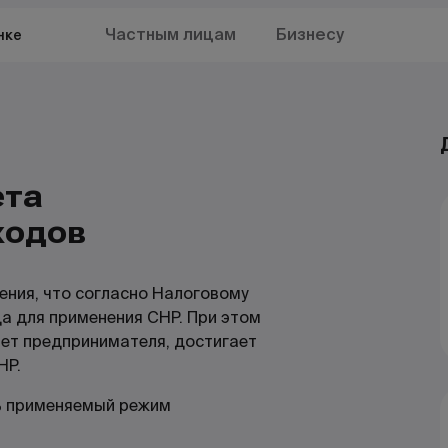
Частным лицам
Бизнесу
нке
ета
ходов
ения, что согласно Налоговому
а для применения СНР. При этом
чет предпринимателя, достигает
НР.
ь применяемый режим