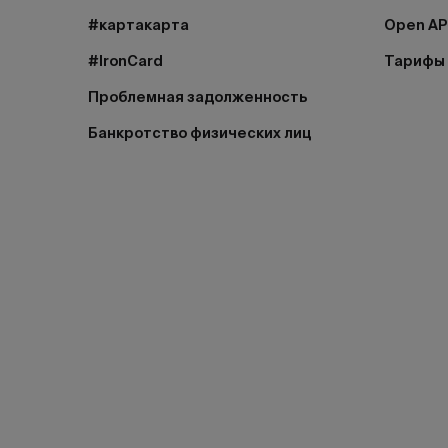
#картакарта
Open AP
#IronCard
Тарифы
Проблемная задолженность
Банкротство физических лиц