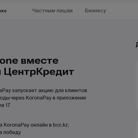
Частным лицам
Бизнесу
нке
hone вместе
м ЦентрКредит
aPay
запускает акцию для клиентов
воды через
KoronaPay
в приложении
e 17.
ез
KoronaPay
онлайн в bcc.kz;
а победу