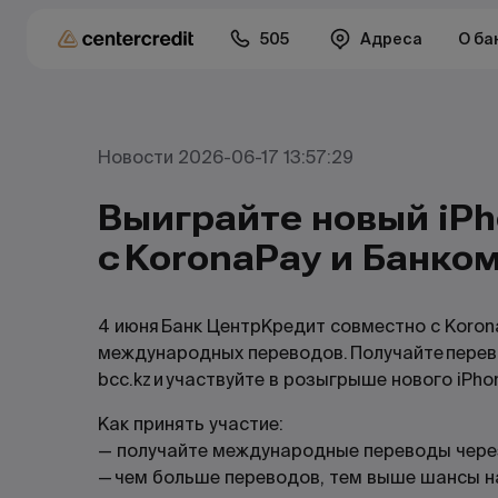
505
Адреса
О ба
Новости 2026-06-17 13:57:29
Выиграйте новый iP
с KoronaPay и Банко
4 июня Банк ЦентрКредит совместно с
Koron
международных переводов. Получайте пере
bcc.kz и участвуйте в розыгрыше нового iPhon
Как принять участие:
— получайте международные переводы чер
— чем больше переводов, тем выше шансы н