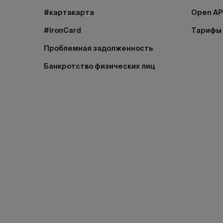
#картакарта
Open AP
#IronCard
Тарифы
Проблемная задолженность
Банкротство физических лиц