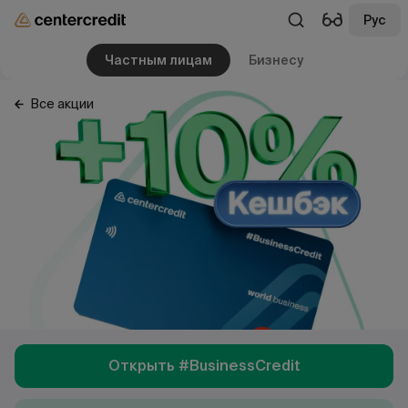
Рус
Частным лицам
Бизнесу
Все акции
Открыть #BusinessCredit