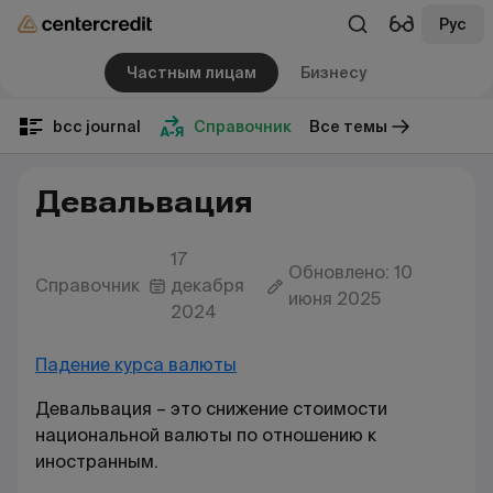
Рус
Частным лицам
Бизнесу
bcc journal
Справочник
Все темы
Девальвация
17
Обновлено: 10
Справочник
декабря
июня 2025
2024
Падение курса валюты
Девальвация – это снижение стоимости
национальной валюты по отношению к
иностранным.