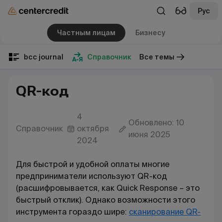
Рус
Частным лицам
Бизнесу
bcc journal
Справочник
Все темы
QR-код
4
Обновлено: 10
Справочник
октября
июня 2025
2024
Для быстрой и удобной оплаты многие
предприниматели используют
QR
-код
(расшифровывается, как Quick Response – это
быстрый отклик). Однако возможности этого
инструмента гораздо шире:
сканирование QR-