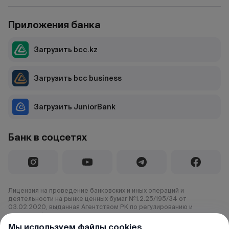
Приложения банка
Загрузить bcc.kz
Загрузить bcc business
Загрузить JuniorBank
Банк в соцсетях
Лицензия на проведение банковских и иных операций и
деятельности на рынке ценных бумаг №1.2.25/195/34 от
03.02.2020, выданная Агентством РК по регулированию и
развитию финансового рынка.
Мы используем файлы cookies