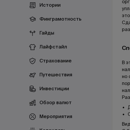
орг
Истории
упл
это
Финграмотность
Сда
раз
Гайды
Лайфстайл
Сп
Страхование
В э
нал
Путешествия
но 
пор
Инвестиции
нал
Раз
Обзор валют
Мероприятия
Вид