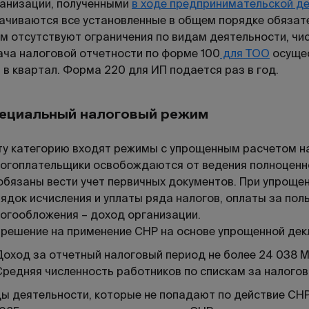
анизации, полученными
в ходе предпринимательской д
ачиваются все установленные в общем порядке обязате
м отсутствуют ограничения по видам деятельности, чис
ча налоговой отчетности по форме 100
для ТОО
осущес
 в квартал. Форма 220 для ИП подается раз в год.
ециальный налоговый режим
ту категорию входят режимы с упрощенным расчетом на
огоплательщики освобождаются от ведения полноценн
обязаны вести учет первичных документов. При упроще
ядок исчисления и уплаты ряда налогов, оплаты за по
огообложения – доход организации.
решение на применение СНР на основе упрощенной дек
Доход за отчетный налоговый период не более 24 038 
Средняя численность работников по спискам за налогов
ы деятельности, которые не попадают по действие СНР, 