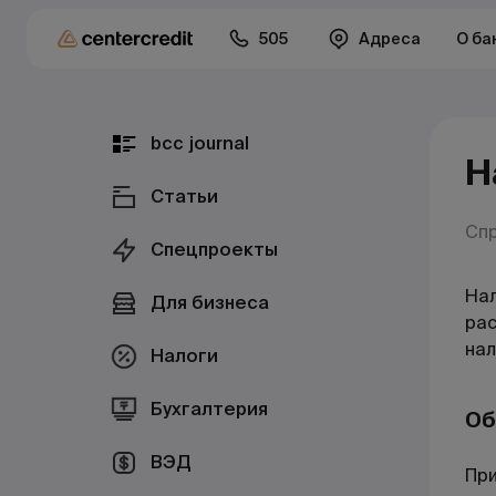
505
Адреса
О ба
bcc journal
Н
Статьи
Сп
Спецпроекты
Нал
Для бизнеса
рас
нал
Налоги
Бухгалтерия
Об
ВЭД
При