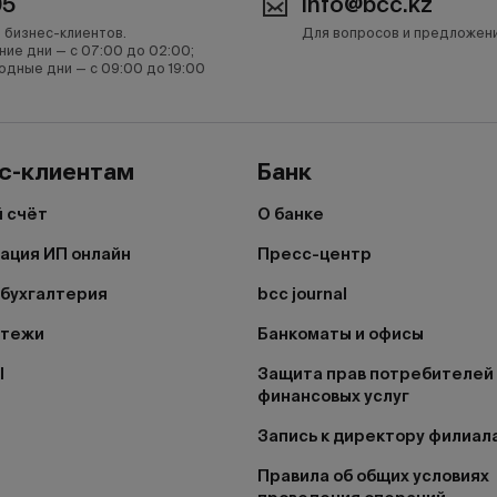
05
info@bcc.kz
 бизнес-клиентов.
Для вопросов и предложен
ние дни — с 07:00 до 02:00;
одные дни — с 09:00 до 19:00
с-клиентам
Банк
 счёт
О банке
ация ИП онлайн
Пресс-центр
бухгалтерия
bcc journal
атежи
Банкоматы и офисы
I
Защита прав потребителей
финансовых услуг
Запись к директору филиал
Правила об общих условиях