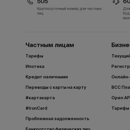
505
6
Круглосуточный номер для частных
Для
лиц
Буд
вых
Частным лицам
Бизне
Тарифы
Текущий
Ипотека
Регистр
Кредит наличными
Онлайн-
Переводы с карты на карту
BCC Пл
#картакарта
Open AP
#IronCard
Тарифы
Проблемная задолженность
Банкротство физических лиц