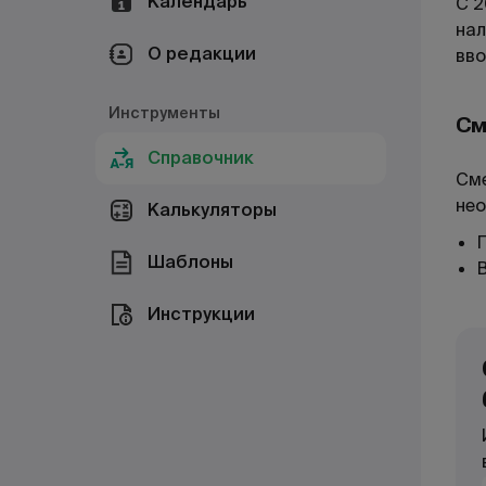
Календарь
С 2
нал
О редакции
вво
Инструменты
См
Справочник
Сме
нео
Калькуляторы
Шаблоны
Инструкции