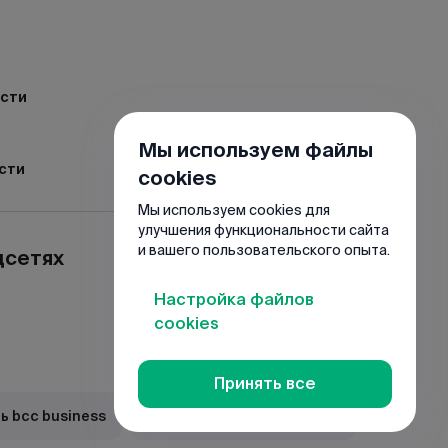
ости
Мы используем файлы
сти
cookies
Мы используем cookies для
улучшения функциональности сайта
и вашего пользовательского опыта.
цсетях
Настройка файлов
cookies
Принять все
ь bcc business
Загрузить JuniorBank