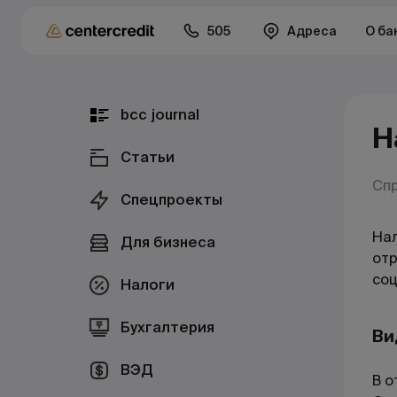
505
Адреса
О ба
bcc journal
Н
Статьи
Сп
Спецпроекты
Нал
Для бизнеса
отр
соц
Налоги
Бухгалтерия
Ви
ВЭД
В о