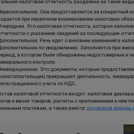
альная налоговая отчетность разделена на такие виды
Первоначальная. Она предоставляется за конкретный н
подается при первичном возникновении налоговых обяз
Очередная. Это налоговая отчетность, которая заполня
отчетности с указанием сведений за последующие отче
Дополнительная. Речь идет о внесении изменений в нало
Дополнительная по уведомлению. Заполняется при внесе
период, в котором были обнаружены недостоверные и н
камерального контроля.
Ликвидационная. Это документы, которые предоставляю
(налогоплательщик) прекращает деятельность, ликвидир
регистрационного учета по НДС.
остав налоговой отчетности входят: налоговая деклара
огов и ввозе товаров, расчеты с приложениями к ним п
иальным платежам, а также реестр
договоров аренды (