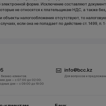
В электронной форме. Исключение составляют докумен
которые не относятся к плательщикам НДС, а также б
и объекты налогообложения отсутствуют, то налоговую
 случаях, если она не попадает по действие ст. 1499, п. 1 с
05
info@bcc.kz
 бизнес-клиентов.
Для вопросов и предложен
ние дни — с 07:00 до 02:00;
одные дни — с 09:00 до 19:00
с-клиентам
Банк