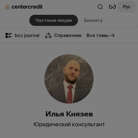
Рус
Частным лицам
Бизнесу
bcc journal
Справочник
Все темы
Илья Князев
Юридический консультант