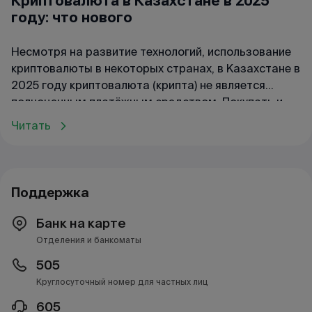
Криптовалюта в Казахстане в 2025
году: что нового
Несмотря на развитие технологий, использование
криптовалюты в некоторых странах, в Казахстане в
2025 году криптовалюта (крипта) не является
полноценным платёжным средством. Покупать и
продавать цифровую валюту можно, но только
Читать
через МФЦА (Международный финансовый центр
«Астана»). Правда, ситуация меняется: по
поручению Президента Казахстана специалисты
Нацбанка разрабатывают поправки в закон,
Поддержка
которые позволят совершать операции с
криптовалютой официально.
Банк на карте
Отделения и банкоматы
505
Круглосуточный номер для частных лиц
605