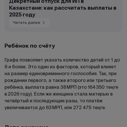
Декретный отпуск для ИП в
Казахстане: как рассчитать выплаты в
2025 году
Читать далее
Ребёнок по счёту
Графа позволяет указать количество детей от 1 до
6 и более. Это один из факторов, который влияет
на
размер
единовременного госпособия. Так, при
рождении первого, а также второго или третьего
ребёнка, выплата равна 38 МРП (это
164 350
теңге
в
2026 году
). Если же женщина стала матерью в
четвёртый и последующие разы, то платёж
увеличивается до 63 МРП, или
272 475 теңге
.