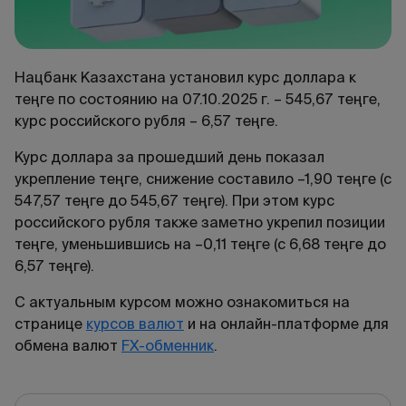
Нацбанк Казахстана установил курс доллара к
теңге по состоянию на 07.10.2025 г. – 545,67 теңге,
курс российского рубля – 6,57 теңге.
Курс доллара за прошедший день показал
укрепление теңге, снижение составило –1,90 теңге (с
547,57 теңге до 545,67 теңге). При этом курс
российского рубля также заметно укрепил позиции
теңге, уменьшившись на –0,11 теңге (с 6,68 теңге до
6,57 теңге).
С актуальным курсом можно ознакомиться на
странице
курсов валют
и на онлайн-платформе для
обмена валют
FX-обменник
.