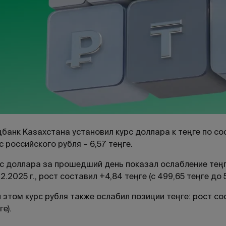
банк Казахстана установил курс доллара к теңге по сост
с российского рубля – 6,57 теңге.
с доллара за прошедший день показал ослабление теңг
12.2025 г., рост составил +4,84 теңге (с 499,65 теңге до 
 этом курс рубля также ослабил позиции теңге: рост сост
ге).