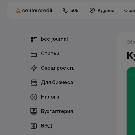
505
Адреса
О ба
bcc journal
Обз
К
Статьи
Спецпроекты
Для бизнеса
Налоги
Бухгалтерия
ВЭД