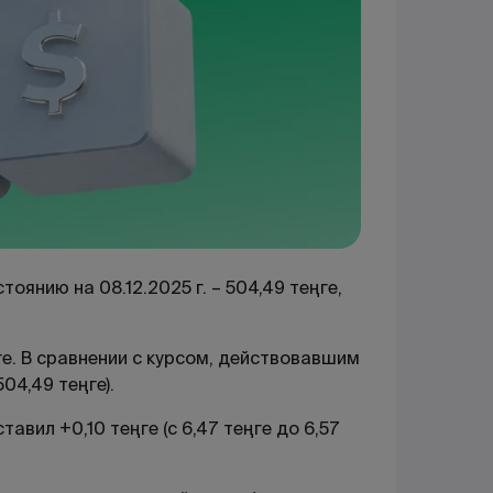
оянию на 08.12.2025 г. – 504,49 теңге,
е. В сравнении с курсом, действовавшим
504,49 теңге).
авил +0,10 теңге (с 6,47 теңге до 6,57