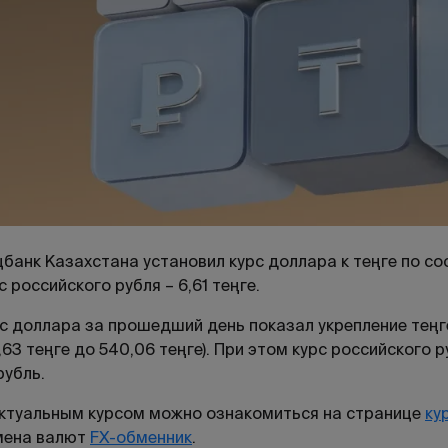
банк Казахстана установил курс доллара к теңге по сост
с российского рубля – 6,61 теңге.
с доллара за прошедший день показал укрепление теңге,
,63 теңге до 540,06 теңге). При этом курс российского р
рубль.
ктуальным курсом можно ознакомиться на странице
ку
мена валют
FX-обменник
.