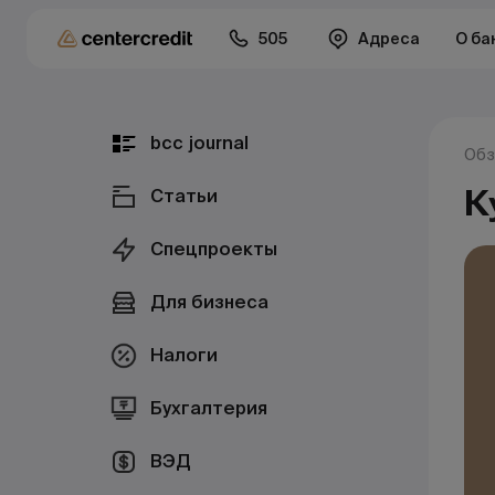
505
Адреса
О ба
bcc journal
Обз
К
Статьи
Спецпроекты
Для бизнеса
Налоги
Бухгалтерия
ВЭД