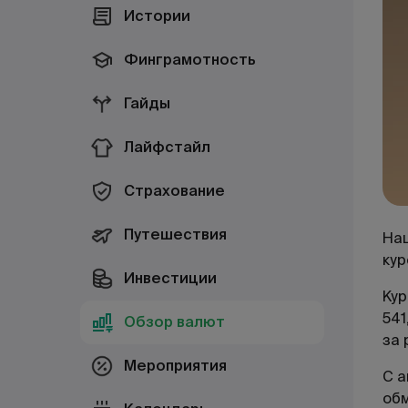
Истории
Финграмотность
Гайды
Лайфстайл
Страхование
Путешествия
Нац
кур
Инвестиции
Кур
541
Обзор валют
за 
Мероприятия
С а
об