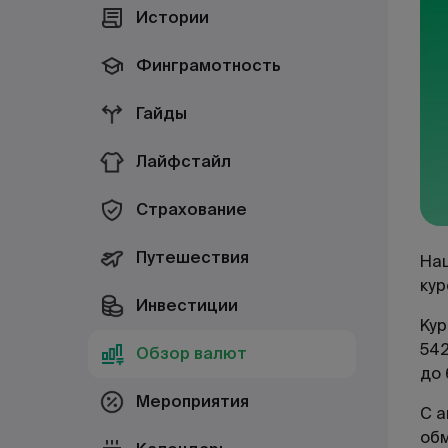
Истории
Финграмотность
Гайды
Лайфстайл
Страхование
Путешествия
Нац
кур
Инвестиции
Кур
542
Обзор валют
до 
Мероприятия
С а
об