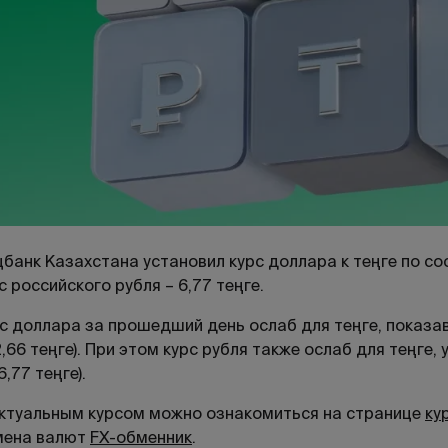
банк Казахстана установил курс доллара к теңге по сост
с российского рубля – 6,77 теңге.
с доллара за прошедший день ослаб для теңге, показав р
,66 теңге). При этом курс рубля также ослаб для теңге, 
6,77 теңге).
ктуальным курсом можно ознакомиться на странице
ку
мена валют
FX-обменник
.