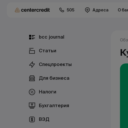
505
Адреса
О ба
bcc journal
Обз
К
Статьи
Спецпроекты
Для бизнеса
Налоги
Бухгалтерия
ВЭД