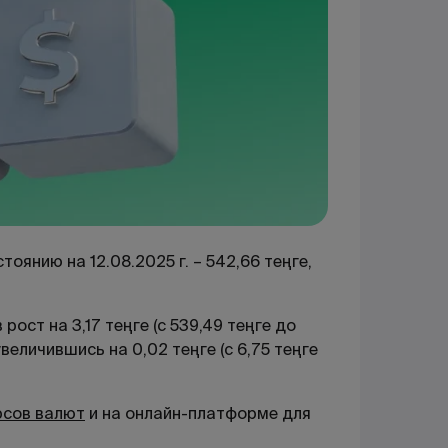
оянию на 12.08.2025 г. – 542,66 теңге,
ост на 3,17 теңге (с 539,49 теңге до
увеличившись на 0,02 теңге (с 6,75 теңге
рсов валют
и на онлайн-платформе для