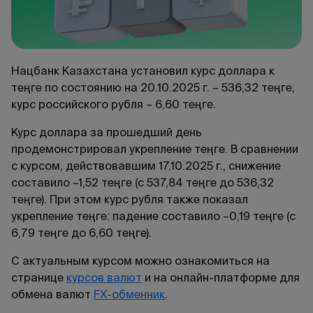
Нацбанк Казахстана установил курс доллара к
теңге по состоянию на 20.10.2025 г. – 536,32 теңге,
курс российского рубля – 6,60 теңге.
Курс доллара за прошедший день
продемонстрировал укрепление теңге. В сравнении
с курсом, действовавшим 17.10.2025 г., снижение
составило –1,52 теңге (с 537,84 теңге до 536,32
теңге). При этом курс рубля также показал
укрепление теңге: падение составило –0,19 теңге (с
6,79 теңге до 6,60 теңге).
С актуальным курсом можно ознакомиться на
странице
курсов валют
и на онлайн-платформе для
обмена валют
FX-обменник
.